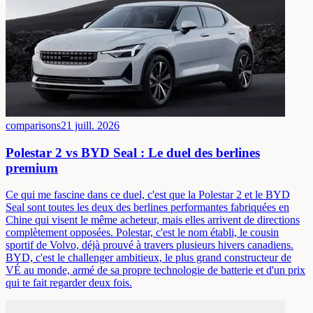
comparisons
21 juill. 2026
Polestar 2 vs BYD Seal : Le duel des berlines
premium
Ce qui me fascine dans ce duel, c'est que la Polestar 2 et le BYD
Seal sont toutes les deux des berlines performantes fabriquées en
Chine qui visent le même acheteur, mais elles arrivent de directions
complètement opposées. Polestar, c'est le nom établi, le cousin
sportif de Volvo, déjà prouvé à travers plusieurs hivers canadiens.
BYD, c'est le challenger ambitieux, le plus grand constructeur de
VÉ au monde, armé de sa propre technologie de batterie et d'un prix
qui te fait regarder deux fois.