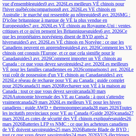
vue d'ensemble
guides
9 avr. 2026
Les meilleurs VÉ chinois pour
l'hiver québécois
comparisons
8 avr. 2026
Les VE chinois en
Australie : le marché qui ressemble au nôtre
guides
8 avr. 2026
MG :
D'icône britannique à marque de VÉ la plus vendue en
Europe
guides
7 avr. 2026
Les VÉ chinois au Royaume-Uni : ventes,
critiques et ce qu'en pensent les Britanniques
guides
6 avr. 2026
Ce
que les propriétaires norvégiens disent de BYD après 2
hivers
guides
5 avr. 2026
Les VÉ chinois en Norvège : ce que les
Canadiens peuvent en apprendre
guides
4 avr. 2026
Comment les VE
chinois ont conquis l'Europe, et ce que cela signifie pour le
Canada
guides
3 avr. 2026
Comment importer un VÉ chinois au
Canada : ce que vous devez savoir
guides
2 avr. 2026
Les meilleurs
VÉ pour les familles canadiennes en 2026
comparisons
1 avr. 2026
Le
vrai coût de possession d'un VE chinois au Canada
guides
1 avr.
2026
Le réseau de recharge pour VE au Canada : guide complet
pour 2026
canada
31 mars 2026
Recharger son VÉ à la maison au
Canada : tout ce que vous devez savoir
canada
30 mars
2026
Autonomie hivernale des VE au Canada : à quoi s'attendre
vraiment
canada
29 mars 2026
Les meilleurs VE pour les hivers
canadiens : guide AWD + thermopompe
canada
28 mars 2026
Toutes
les incitatifs provinciaux pour VE au Canada (Guide 2026)
canada
27
mars 2026
Les cotes de sécurité des VÉ chinois expliquées
guides
26
mars 2026
Batteries LFP vs NMC : ce que les acheteurs canadiens
de VÉ doivent savoir
guides
25 mars 2026
Batterie Blade de BYD :
tout ce que vous devez savoir
guides
24 mars 2026
VUS électriques