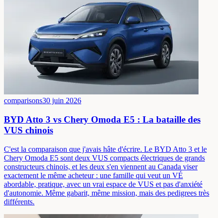
comparisons
30 juin 2026
BYD Atto 3 vs Chery Omoda E5 : La bataille des
VUS chinois
C'est la comparaison que j'avais hâte d'écrire. Le BYD Atto 3 et le
Chery Omoda E5 sont deux VUS compacts électriques de grands
constructeurs chinois, et les deux s'en viennent au Canada viser
exactement le même acheteur : une famille qui veut un VÉ
abordable, pratique, avec un vrai espace de VUS et pas d'anxiété
d'autonomie. Même gabarit, même mission, mais des pedigrees très
différents.