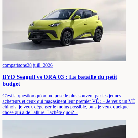
comparisons
28 juill. 2026
BYD Seagull vs ORA 03 : La bataille du petit
budget
C'est la question qu'on me pose le plus souvent par les jeunes
acheteurs et ceux qui magasinent leur premier VÉ : « Je veux un VÉ
chinois, je veux dépenser le moins possible, puis je veux quelque
chose qui a de l'allure. J'achète quoi? »