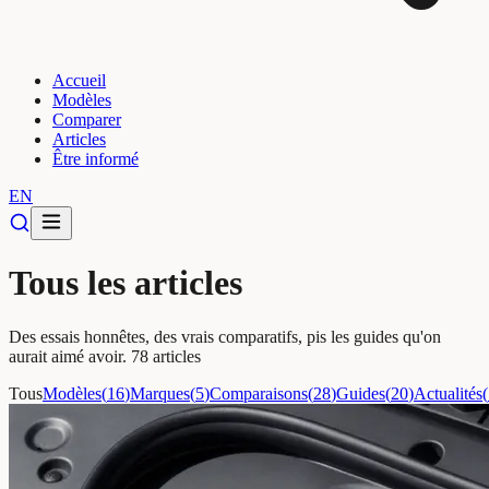
Accueil
Modèles
Comparer
Articles
Être informé
EN
Tous les articles
Des essais honnêtes, des vrais comparatifs, pis les guides qu'on
aurait aimé avoir.
78
articles
Tous
Modèles
(
16
)
Marques
(
5
)
Comparaisons
(
28
)
Guides
(
20
)
Actualités
(