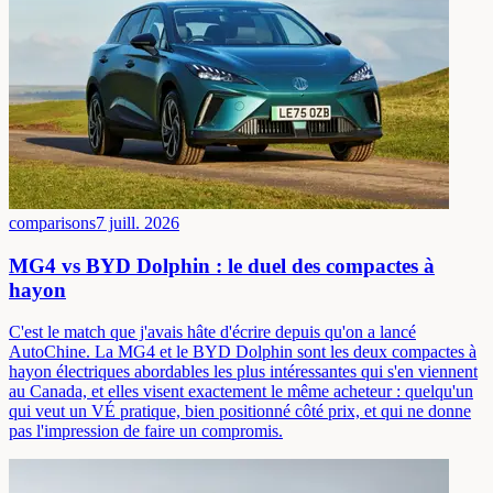
comparisons
7 juill. 2026
MG4 vs BYD Dolphin : le duel des compactes à
hayon
C'est le match que j'avais hâte d'écrire depuis qu'on a lancé
AutoChine. La MG4 et le BYD Dolphin sont les deux compactes à
hayon électriques abordables les plus intéressantes qui s'en viennent
au Canada, et elles visent exactement le même acheteur : quelqu'un
qui veut un VÉ pratique, bien positionné côté prix, et qui ne donne
pas l'impression de faire un compromis.