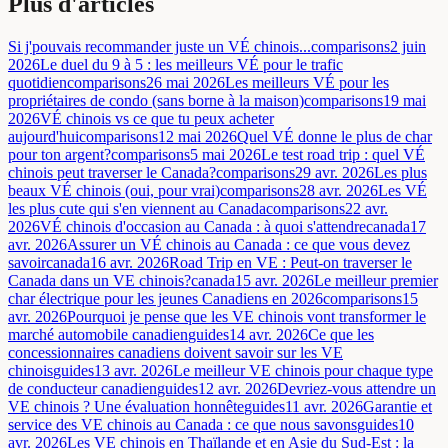
Plus d'articles
Si j'pouvais recommander juste un VÉ chinois...
comparisons
2 juin
2026
Le duel du 9 à 5 : les meilleurs VÉ pour le trafic
quotidien
comparisons
26 mai 2026
Les meilleurs VÉ pour les
propriétaires de condo (sans borne à la maison)
comparisons
19 mai
2026
VÉ chinois vs ce que tu peux acheter
aujourd'hui
comparisons
12 mai 2026
Quel VÉ donne le plus de char
pour ton argent?
comparisons
5 mai 2026
Le test road trip : quel VÉ
chinois peut traverser le Canada?
comparisons
29 avr. 2026
Les plus
beaux VÉ chinois (oui, pour vrai)
comparisons
28 avr. 2026
Les VÉ
les plus cute qui s'en viennent au Canada
comparisons
22 avr.
2026
VÉ chinois d'occasion au Canada : à quoi s'attendre
canada
17
avr. 2026
Assurer un VÉ chinois au Canada : ce que vous devez
savoir
canada
16 avr. 2026
Road Trip en VE : Peut-on traverser le
Canada dans un VE chinois?
canada
15 avr. 2026
Le meilleur premier
char électrique pour les jeunes Canadiens en 2026
comparisons
15
avr. 2026
Pourquoi je pense que les VE chinois vont transformer le
marché automobile canadien
guides
14 avr. 2026
Ce que les
concessionnaires canadiens doivent savoir sur les VE
chinois
guides
13 avr. 2026
Le meilleur VE chinois pour chaque type
de conducteur canadien
guides
12 avr. 2026
Devriez-vous attendre un
VE chinois ? Une évaluation honnête
guides
11 avr. 2026
Garantie et
service des VE chinois au Canada : ce que nous savons
guides
10
avr. 2026
Les VE chinois en Thaïlande et en Asie du Sud-Est : la