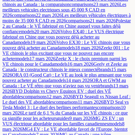
chinois au Canada : la comparaison
comparisons
23 mars 2026
Les
meilleurs vehicules electriques sous 45 000 $ CAD en
2026
comparisons
22 mars 2026
Les meilleurs véhicules électriques à
moins de 35 000 $ CAD en 2026
comparisons
21 mars 2026
Polestar
2 au Canada : le VÉ fabriqué en Chine auquel vous faites déjà
confiance
models
20 mars 2026
Volvo EX40 : Le VUS électrique
fabriqué en Chine que vous pouvez déjà acheter au
Canada
models
19 mars 2026
Volvo EX30 : Le VE chinois que vous
pouvez déjà acheter au Canada
models
18 mars 2026
Zeekr 001 : Le
VE chinois le plus excitant que vous ne pouvez pas encore
acheter
models
17 mars 2026
Zeekr X : le choix premium parmi les
VE chinois pour le Canada
models
16 mars 2026
Geely et Zeekr au
Canada : le constructeur chinois le mieux connecté
brands
15 mars
2026
ORA 03 (Good Cat) : Le VE au look le plus amusant que vous
pouvez acheter au Canada
models
14 mars 2026
ORA et GWM au
Canada : Le VÉ rétro que vous n'aviez pas vu venir
brands
13 mars
2026
BYD Dolphin vs Chevy Equinox EV : duel des VÉ
abordables
comparisons
12 mars 2026
BYD Seagull vs Nissan Leaf :
Le duel des VE abordables
comparisons
11 mars 2026
BYD Seal vs
Tesla Model 3 : Le duel des berlines performantes
comparisons
10
mars 2026
Le tarif de 6,1 % du Canada sur les VÉ chinois : ce que
ça signifie pour les acheteurs
guides
9 mars 2026
MG ZS EV : un
VUS électrique abordable pour les familles canadiennes
models
8
mars 2026
MG4 EV : Le VE abordable favori de l'Europe, bientot
au Canada
models
7 mars 2026
MG au Canada : une icône