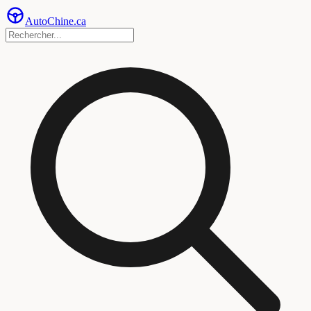
Auto
Chine
.ca