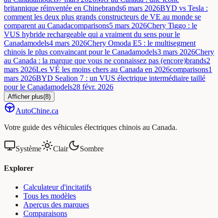
britannique réinventée en Chine
brands
6 mars 2026
BYD vs Tesla :
comment les deux plus grands constructeurs de VE au monde se
comparent au Canada
comparisons
5 mars 2026
Chery Tiggo : le
VUS hybride rechargeable qui a vraiment du sens pour le
Canada
models
4 mars 2026
Chery Omoda E5 : le multisegment
chinois le plus convaincant pour le Canada
models
3 mars 2026
Chery
au Canada : la marque que vous ne connaissez pas (encore)
brands
2
mars 2026
Les VÉ les moins chers au Canada en 2026
comparisons
1
mars 2026
BYD Sealion 7 : un VUS électrique intermédiaire taillé
pour le Canada
models
28 févr. 2026
Afficher plus
(
8
)
Auto
Chine
.ca
Votre guide des véhicules électriques chinois au Canada.
Système
Clair
Sombre
Explorer
Calculateur d'incitatifs
Tous les modèles
Aperçus des marques
Comparaisons