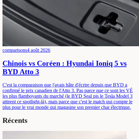
comparisons
4 août 2026
Chinois vs Coréen : Hyundai Ioniq 5 vs
BYD Atto 3
C'est la comparaison que j'avais hâte d'écrire depuis que BYD a
confirmé le prix canadien de l'Atto 3. Pas parce que ce sont les VÉ
les plus flamboyants du marché (le BYD Seal pis le Tesla Model 3
attirent ce spotlight-là), mais parce que c'est le match qui compte le
plus pour le vrai monde qui magasine son premier char électrique.
Récents