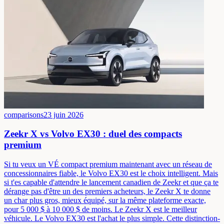
comparisons
23 juin 2026
Zeekr X vs Volvo EX30 : duel des compacts
premium
Si tu veux un VÉ compact premium maintenant avec un réseau de
concessionnaires fiable, le Volvo EX30 est le choix intelligent. Mais
si t'es capable d'attendre le lancement canadien de Zeekr et que ça te
dérange pas d'être un des premiers acheteurs, le Zeekr X te donne
un char plus gros, mieux équipé, sur la même plateforme exacte,
pour 5 000 $ à 10 000 $ de moins. Le Zeekr X est le meilleur
véhicule. Le Volvo EX30 est l'achat le plus simple. Cette distinction-