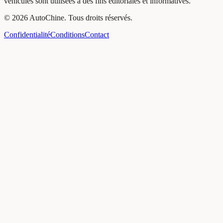
véhicules sont utilisées à des fins éditoriales et informatives.
©
2026
AutoChine
.
Tous droits réservés.
Confidentialité
Conditions
Contact