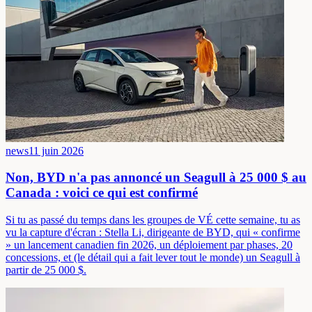
news
11 juin 2026
Non, BYD n'a pas annoncé un Seagull à 25 000 $ au
Canada : voici ce qui est confirmé
Si tu as passé du temps dans les groupes de VÉ cette semaine, tu as
vu la capture d'écran : Stella Li, dirigeante de BYD, qui « confirme
» un lancement canadien fin 2026, un déploiement par phases, 20
concessions, et (le détail qui a fait lever tout le monde) un Seagull à
partir de 25 000 $.