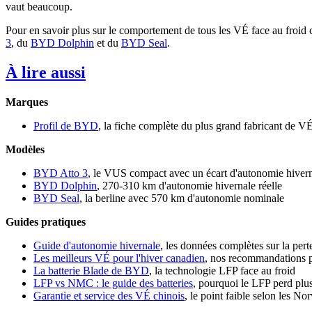
vaut beaucoup.
Pour en savoir plus sur le comportement de tous les VÉ face au froid 
3
, du
BYD Dolphin
et du
BYD Seal
.
À lire aussi
Marques
Profil de BYD
, la fiche complète du plus grand fabricant de 
Modèles
BYD Atto 3
, le VUS compact avec un écart d'autonomie hiver
BYD Dolphin
, 270-310 km d'autonomie hivernale réelle
BYD Seal
, la berline avec 570 km d'autonomie nominale
Guides pratiques
Guide d'autonomie hivernale
, les données complètes sur la pert
Les meilleurs VÉ pour l'hiver canadien
, nos recommandations p
La batterie Blade de BYD
, la technologie LFP face au froid
LFP vs NMC : le guide des batteries
, pourquoi le LFP perd plu
Garantie et service des VÉ chinois
, le point faible selon les No