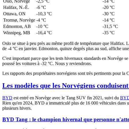
Oslo, Norvège
-2,5 °C
-14 °C
Halifax, N.-É.
-6 °C
-20 °C
Ottawa, ON
-10,3 °C
-30 °C
Tromsø, Norvège
-4 °C
-14 °C
Edmonton, AB
-10 °C
-31,5 °C
Winnipeg, MB
-16,4 °C
-35 °C
Oslo se situe à peu près au même profil de température que Halifax.
de -4 °C en janvier. Edmonton, quinze degrés plus au sud, affiche un
C'est important parce que les tests hivernaux standards en Norvège se 
poussé les voitures à -32 °C. Nous y reviendrons.
Les rapports des propriétaires norvégiens sont très pertinents pour la 
Les modèles que les Norvégiens conduisent
BYD
est entré en Norvège avec le Tang SUV fin 2021, suivi du
BYD
Rien qu'en 2024, BYD a immatriculé plus de 16 000 véhicules dans un 
plusieurs hivers.
BYD Tang : le champion hivernal que personne n'att