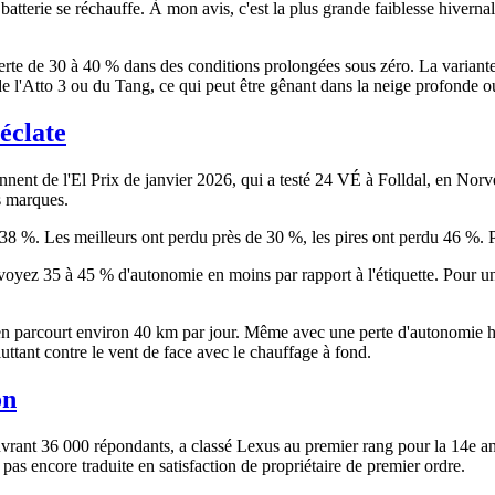
batterie se réchauffe. À mon avis, c'est la plus grande faiblesse hivern
perte de 30 à 40 % dans des conditions prolongées sous zéro. La variant
e de l'Atto 3 ou du Tang, ce qui peut être gênant dans la neige profonde 
 éclate
nnent de l'El Prix de janvier 2026, qui a testé 24 VÉ à Folldal, en Norvè
es marques.
38 %. Les meilleurs ont perdu près de 30 %, les pires ont perdu 46 %. 
Prévoyez 35 à 45 % d'autonomie en moins par rapport à l'étiquette. Pour
en parcourt environ 40 km par jour. Même avec une perte d'autonomie hi
luttant contre le vent de face avec le chauffage à fond.
on
uvrant 36 000 répondants, a classé Lexus au premier rang pour la 14e
pas encore traduite en satisfaction de propriétaire de premier ordre.