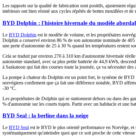
Les rapports sur la qualité de fabrication sont positifs, ajustement rég
intérieurs ont bien résisté aux cycles répétés de bottes mouillées et d
BYD Dolphin : l'histoire hivernale du modèle aborda
Le
BYD Dolphin
est le modèle de volume, et les propriétaires norvég
Dolphin a conservé environ 86 % de son autonomie nominale de 405 km.
une perte d'autonomie de 25 à 30 % quand les températures restent so
Cela se traduit par environ 270 à 310 km d'autonomie hivernale réelle 
autonomie standard, avec sa plus petite batterie de 44,9 kWh, descend
à Saskatoon qui fait des courses toute la journée, ça va nécessiter des 
La pompe à chaleur du Dolphin est un point fort, le système de BYD utili
norvégiens confirment que ça fait une différence notable, BYD affirm
-30 °C.
Les propriétaires de Dolphin qui se stationnent dehors ou dans des g
% d'autonomie sur les courts trajets. Partir avec un habitacle et une bat
BYD Seal : la berline dans la neige
Le
BYD Seal
est le BYD le plus orienté performance en Norvège, et s
systématiquement qu'atteindre quoi que ce soit proche de cette vitess