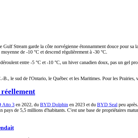
 Le Gulf Stream garde la côte norvégienne étonnamment douce pour sa l
e moyenne de -10 °C et descend régulièrement à -30 °C.
déroulent entre -5 °C et -10 °C, un hiver canadien doux, pas un gel profo
C.-B., le sud de l'Ontario, le Québec et les Maritimes. Pour les Prairie
 réellement
 Atto 3
en 2022, du
BYD Dolphin
en 2023 et du
BYD Seal
peu après.
pays de 5,5 millions d'habitants. C'est une base de propriétaires matu
endait