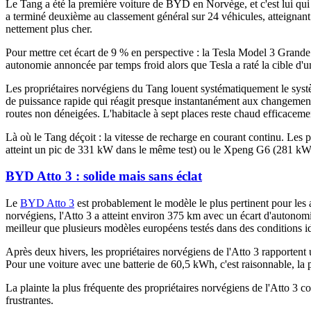
Le Tang a été la première voiture de BYD en Norvège, et c'est lui qui
a terminé deuxième au classement général sur 24 véhicules, atteignant
nettement plus cher.
Pour mettre cet écart de 9 % en perspective : la Tesla Model 3 Grand
autonomie annoncée par temps froid alors que Tesla a raté la cible d'u
Les propriétaires norvégiens du Tang louent systématiquement le systè
de puissance rapide qui réagit presque instantanément aux changements
routes non déneigées. L'habitacle à sept places reste chaud efficaceme
Là où le Tang déçoit : la vitesse de recharge en courant continu. Les
atteint un pic de 331 kW dans le même test) ou le Xpeng G6 (281 kW). S
BYD Atto 3 : solide mais sans éclat
Le
BYD Atto 3
est probablement le modèle le plus pertinent pour les
norvégiens, l'Atto 3 a atteint environ 375 km avec un écart d'autono
meilleur que plusieurs modèles européens testés dans des conditions i
Après deux hivers, les propriétaires norvégiens de l'Atto 3 rapportent 
Pour une voiture avec une batterie de 60,5 kWh, c'est raisonnable, la 
La plainte la plus fréquente des propriétaires norvégiens de l'Atto 3 c
frustrantes.