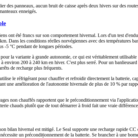
ulier des panneaux, aucun bruit de caisse après deux hivers sur des route
e manteaux enneigés.
ble
iens ont été francs sur son comportement hivernal. Lors d'un test d'end
 Dans les conditions réelles norvégiennes avec des températures basses
us -5 °C pendant de longues périodes.
pour la variante à grande autonomie, ce qui est véritablement utilisabl
 à environ 200 à 240 km en hiver. C'est plus serré. Pour un banlieusard
arrêts de recharge plus fréquents.
se le réfrigérant pour chauffer et refroidir directement la batterie, cap
ant une amélioration de l'autonomie hivernale de plus de 10 % par rappo
arages non chauffés rapportent que le préconditionnement via l'applica
terie chauds plutôt que de tout démarrer à froid fait une vraie différence
on bilan hivernal est mitigé. Le Seal supporte une recharge rapide CC 
e nécessite un préconditionnement de la batterie. Se brancher à une born