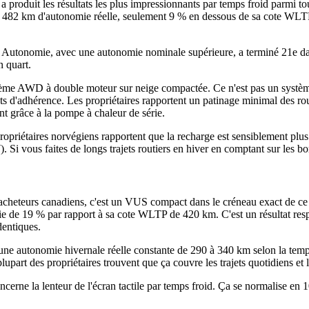
 a produit les résultats les plus impressionnants par temps froid parmi
 482 km d'autonomie réelle, seulement 9 % en dessous de sa cote WLTP d
e Autonomie, avec une autonomie nominale supérieure, a terminé 21e da
n quart.
me AWD à double moteur sur neige compactée. Ce n'est pas un système ax
 d'adhérence. Les propriétaires rapportent un patinage minimal des roue
nt grâce à la pompe à chaleur de série.
 propriétaires norvégiens rapportent que la recharge est sensiblement p
i vous faites de longs trajets routiers en hiver en comptant sur les bo
 acheteurs canadiens, c'est un VUS compact dans le créneau exact de ce
mie de 19 % par rapport à sa cote WLTP de 420 km. C'est un résultat re
dentiques.
une autonomie hivernale réelle constante de 290 à 340 km selon la tempéra
plupart des propriétaires trouvent que ça couvre les trajets quotidiens e
oncerne la lenteur de l'écran tactile par temps froid. Ça se normalise e