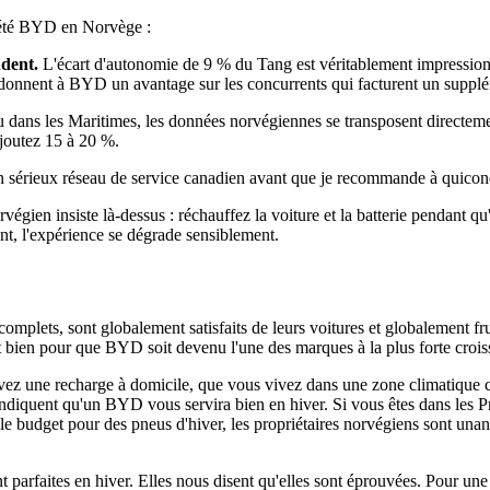
riété BYD en Norvège :
ndent.
L'écart d'autonomie de 9 % du Tang est véritablement impression
e donnent à BYD un avantage sur les concurrents qui facturent un supplé
dans les Maritimes, les données norvégiennes se transposent directeme
joutez 15 à 20 %.
sérieux réseau de service canadien avant que je recommande à quiconqu
égien insiste là-dessus : réchauffez la voiture et la batterie pendant qu
t, l'expérience se dégrade sensiblement.
plets, sont globalement satisfaits de leurs voitures et globalement fru
t bien pour que BYD soit devenu l'une des marques à la plus forte croi
s avez une recharge à domicile, que vous vivez dans une zone climatiqu
ndiquent qu'un BYD vous servira bien en hiver. Si vous êtes dans les Pra
e budget pour des pneus d'hiver, les propriétaires norvégiens sont una
parfaites en hiver. Elles nous disent qu'elles sont éprouvées. Pour un