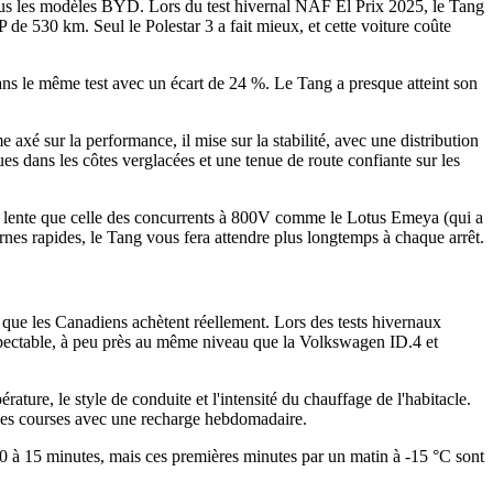
 tous les modèles BYD. Lors du test hivernal NAF El Prix 2025, le Tang
e 530 km. Seul le Polestar 3 a fait mieux, et cette voiture coûte
ns le même test avec un écart de 24 %. Le Tang a presque atteint son
é sur la performance, il mise sur la stabilité, avec une distribution
s dans les côtes verglacées et une tenue de route confiante sur les
lus lente que celle des concurrents à 800V comme le Lotus Emeya (qui a
rnes rapides, le Tang vous fera attendre plus longtemps à chaque arrêt.
 que les Canadiens achètent réellement. Lors des tests hivernaux
spectable, à peu près au même niveau que la Volkswagen ID.4 et
ture, le style de conduite et l'intensité du chauffage de l'habitacle.
t les courses avec une recharge hebdomadaire.
n 10 à 15 minutes, mais ces premières minutes par un matin à -15 °C sont