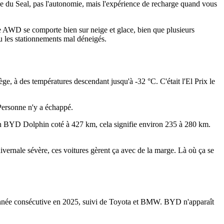
ale du Seal, pas l'autonomie, mais l'expérience de recharge quand vous
e AWD se comporte bien sur neige et glace, bien que plusieurs
ou les stationnements mal déneigés.
ge, à des températures descendant jusqu'à -32 °C. C'était l'El Prix le
Personne n'y a échappé.
 un BYD Dolphin coté à 427 km, cela signifie environ 235 à 280 km.
vernale sévère, ces voitures gèrent ça avec de la marge. Là où ça se
 année consécutive en 2025, suivi de Toyota et BMW. BYD n'apparaît