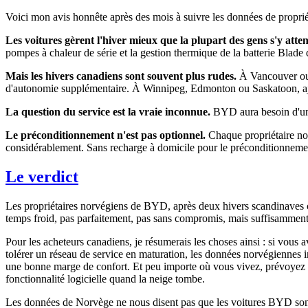
Voici mon avis honnête après des mois à suivre les données de prop
Les voitures gèrent l'hiver mieux que la plupart des gens s'y atte
pompes à chaleur de série et la gestion thermique de la batterie Blad
Mais les hivers canadiens sont souvent plus rudes.
À Vancouver ou 
d'autonomie supplémentaire. À Winnipeg, Edmonton ou Saskatoon, a
La question du service est la vraie inconnue.
BYD aura besoin d'un 
Le préconditionnement n'est pas optionnel.
Chaque propriétaire norv
considérablement. Sans recharge à domicile pour le préconditionnemen
Le verdict
Les propriétaires norvégiens de BYD, après deux hivers scandinaves com
temps froid, pas parfaitement, pas sans compromis, mais suffisammen
Pour les acheteurs canadiens, je résumerais les choses ainsi : si vou
tolérer un réseau de service en maturation, les données norvégiennes i
une bonne marge de confort. Et peu importe où vous vivez, prévoyez l
fonctionnalité logicielle quand la neige tombe.
Les données de Norvège ne nous disent pas que les voitures BYD sont 