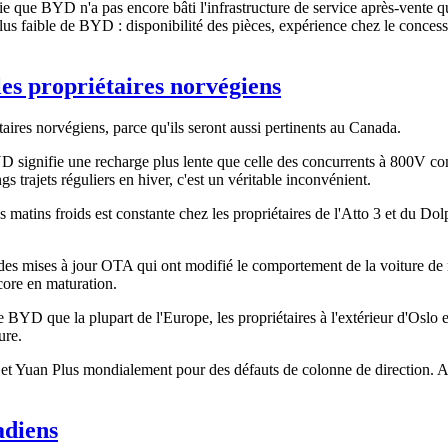
fie que BYD n'a pas encore bâti l'infrastructure de service après-vente 
us faible de BYD : disponibilité des pièces, expérience chez le concess
 les propriétaires norvégiens
taires norvégiens, parce qu'ils seront aussi pertinents au Canada.
 signifie une recharge plus lente que celle des concurrents à 800V co
gs trajets réguliers en hiver, c'est un véritable inconvénient.
es matins froids est constante chez les propriétaires de l'Atto 3 et du Do
 des mises à jour OTA qui ont modifié le comportement de la voiture d
ncore en maturation.
YD que la plupart de l'Europe, les propriétaires à l'extérieur d'Oslo e
ure.
 Yuan Plus mondialement pour des défauts de colonne de direction. Auc
adiens