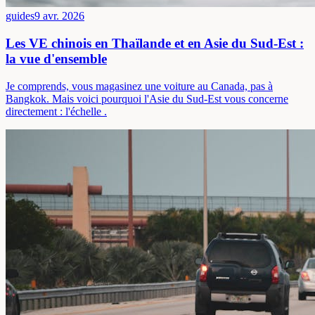
guides
9 avr. 2026
Les VE chinois en Thaïlande et en Asie du Sud-Est :
la vue d'ensemble
Je comprends, vous magasinez une voiture au Canada, pas à
Bangkok. Mais voici pourquoi l'Asie du Sud-Est vous concerne
directement : l'échelle .