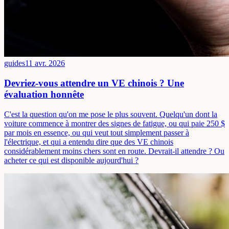
guides
11 avr. 2026
Devriez-vous attendre un VE chinois ? Une
évaluation honnête
C'est la question qu'on me pose le plus souvent. Quelqu'un dont la
voiture commence à montrer des signes de fatigue, ou qui paie 250 $
par mois en essence, ou qui veut tout simplement passer à
l'électrique, et qui a entendu dire que des VE chinois
considérablement moins chers sont en route. Devrait-il attendre ? Ou
acheter ce qui est disponible aujourd'hui ?