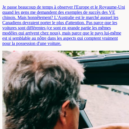
Je passe beaucoup de temps à observer l'Europe et le Royaume-Uni
quand les gens me demandent des exemples de succès des VE
chinois. Mais honnêtement? L'Australie est le marché auquel les
Canadiens devraient porter le plus d'attention. Pas parce que les
voitures sont différentes (ce sont en grande partie les mêmes
modèles qui arrivent chez nous), mais parce que le pays lui-même
est si semblable au nôtre dans les aspects qui comptent vraiment
pour la possession d'une voiture.