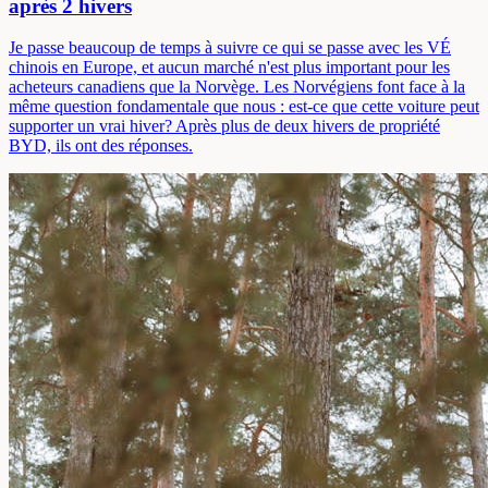
après 2 hivers
Je passe beaucoup de temps à suivre ce qui se passe avec les VÉ
chinois en Europe, et aucun marché n'est plus important pour les
acheteurs canadiens que la Norvège. Les Norvégiens font face à la
même question fondamentale que nous : est-ce que cette voiture peut
supporter un vrai hiver? Après plus de deux hivers de propriété
BYD, ils ont des réponses.