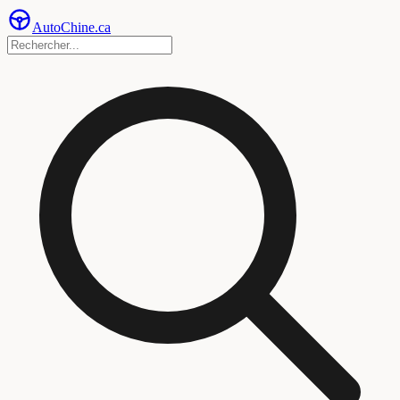
Auto
Chine
.ca