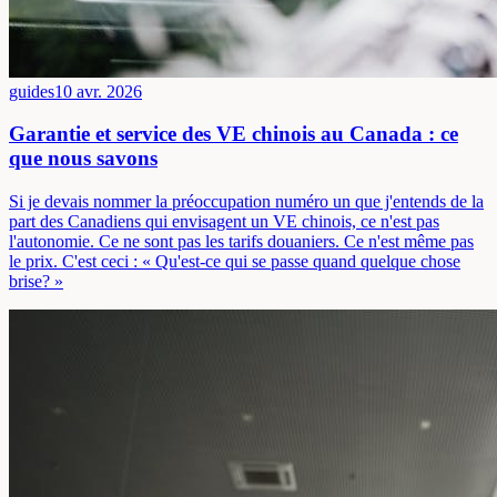
guides
10 avr. 2026
Garantie et service des VE chinois au Canada : ce
que nous savons
Si je devais nommer la préoccupation numéro un que j'entends de la
part des Canadiens qui envisagent un VE chinois, ce n'est pas
l'autonomie. Ce ne sont pas les tarifs douaniers. Ce n'est même pas
le prix. C'est ceci : « Qu'est-ce qui se passe quand quelque chose
brise? »