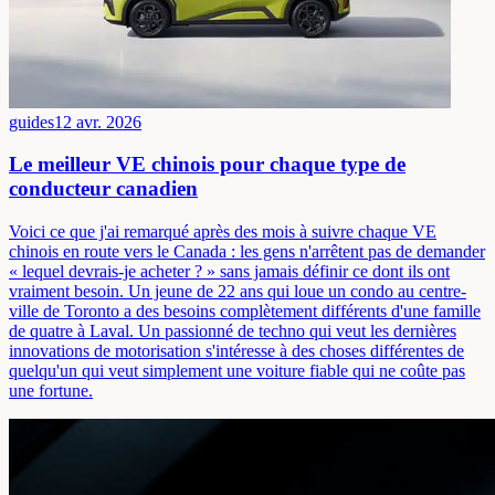
guides
12 avr. 2026
Le meilleur VE chinois pour chaque type de
conducteur canadien
Voici ce que j'ai remarqué après des mois à suivre chaque VE
chinois en route vers le Canada : les gens n'arrêtent pas de demander
« lequel devrais-je acheter ? » sans jamais définir ce dont ils ont
vraiment besoin. Un jeune de 22 ans qui loue un condo au centre-
ville de Toronto a des besoins complètement différents d'une famille
de quatre à Laval. Un passionné de techno qui veut les dernières
innovations de motorisation s'intéresse à des choses différentes de
quelqu'un qui veut simplement une voiture fiable qui ne coûte pas
une fortune.