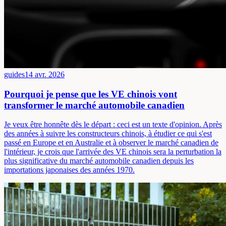
guides
14 avr. 2026
Pourquoi je pense que les VE chinois vont
transformer le marché automobile canadien
Je veux être honnête dès le départ : ceci est un texte d'opinion. Après
des années à suivre les constructeurs chinois, à étudier ce qui s'est
passé en Europe et en Australie et à observer le marché canadien de
l'intérieur, je crois que l'arrivée des VE chinois sera la perturbation la
plus significative du marché automobile canadien depuis les
importations japonaises des années 1970.