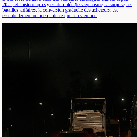
2021, et l'histoire qui s'y est déroulée (le scepticisme, la surprise, les
batailles tarifaires, la conversion graduelle des acheteurs) est
essentiellement un aperçu de ce qui s'en vient ici.