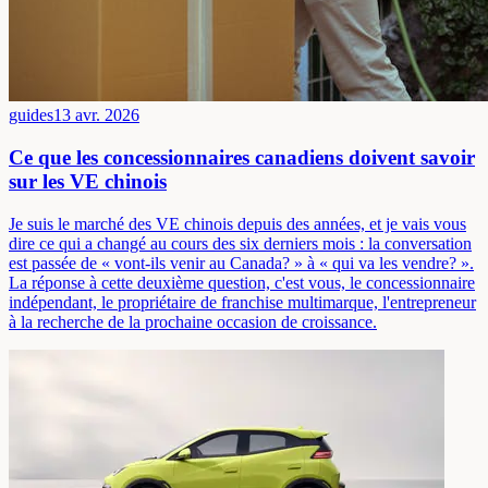
guides
13 avr. 2026
Ce que les concessionnaires canadiens doivent savoir
sur les VE chinois
Je suis le marché des VE chinois depuis des années, et je vais vous
dire ce qui a changé au cours des six derniers mois : la conversation
est passée de « vont-ils venir au Canada? » à « qui va les vendre? ».
La réponse à cette deuxième question, c'est vous, le concessionnaire
indépendant, le propriétaire de franchise multimarque, l'entrepreneur
à la recherche de la prochaine occasion de croissance.