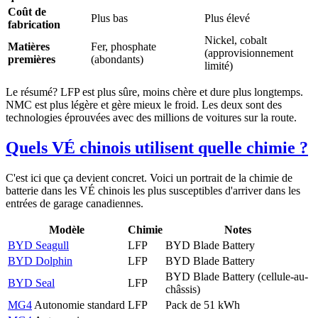
Coût de
Plus bas
Plus élevé
fabrication
Nickel, cobalt
Matières
Fer, phosphate
(approvisionnement
premières
(abondants)
limité)
Le résumé? LFP est plus sûre, moins chère et dure plus longtemps.
NMC est plus légère et gère mieux le froid. Les deux sont des
technologies éprouvées avec des millions de voitures sur la route.
Quels VÉ chinois utilisent quelle chimie ?
C'est ici que ça devient concret. Voici un portrait de la chimie de
batterie dans les VÉ chinois les plus susceptibles d'arriver dans les
entrées de garage canadiennes.
Modèle
Chimie
Notes
BYD Seagull
LFP
BYD Blade Battery
BYD Dolphin
LFP
BYD Blade Battery
BYD Blade Battery (cellule-au-
BYD Seal
LFP
châssis)
MG4
Autonomie standard
LFP
Pack de 51 kWh