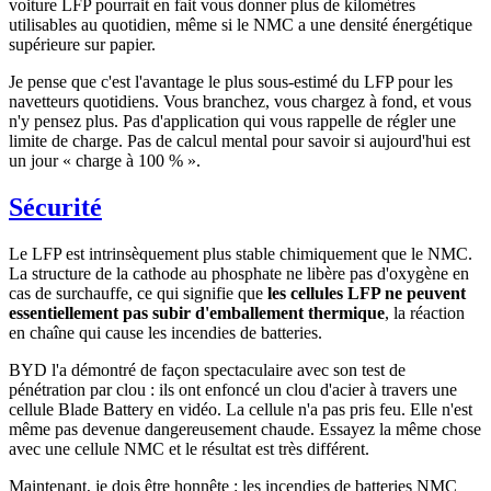
voiture LFP pourrait en fait vous donner plus de kilomètres
utilisables au quotidien, même si le NMC a une densité énergétique
supérieure sur papier.
Je pense que c'est l'avantage le plus sous-estimé du LFP pour les
navetteurs quotidiens. Vous branchez, vous chargez à fond, et vous
n'y pensez plus. Pas d'application qui vous rappelle de régler une
limite de charge. Pas de calcul mental pour savoir si aujourd'hui est
un jour « charge à 100 % ».
Sécurité
Le LFP est intrinsèquement plus stable chimiquement que le NMC.
La structure de la cathode au phosphate ne libère pas d'oxygène en
cas de surchauffe, ce qui signifie que
les cellules LFP ne peuvent
essentiellement pas subir d'emballement thermique
, la réaction
en chaîne qui cause les incendies de batteries.
BYD l'a démontré de façon spectaculaire avec son test de
pénétration par clou : ils ont enfoncé un clou d'acier à travers une
cellule Blade Battery en vidéo. La cellule n'a pas pris feu. Elle n'est
même pas devenue dangereusement chaude. Essayez la même chose
avec une cellule NMC et le résultat est très différent.
Maintenant, je dois être honnête : les incendies de batteries NMC