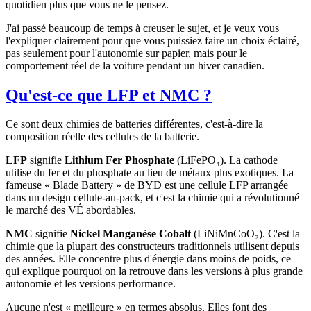
quotidien plus que vous ne le pensez.
J'ai passé beaucoup de temps à creuser le sujet, et je veux vous
l'expliquer clairement pour que vous puissiez faire un choix éclairé,
pas seulement pour l'autonomie sur papier, mais pour le
comportement réel de la voiture pendant un hiver canadien.
Qu'est-ce que LFP et NMC ?
Ce sont deux chimies de batteries différentes, c'est-à-dire la
composition réelle des cellules de la batterie.
LFP
signifie
Lithium Fer Phosphate
(LiFePO₄). La cathode
utilise du fer et du phosphate au lieu de métaux plus exotiques. La
fameuse « Blade Battery » de BYD est une cellule LFP arrangée
dans un design cellule-au-pack, et c'est la chimie qui a révolutionné
le marché des VÉ abordables.
NMC
signifie
Nickel Manganèse Cobalt
(LiNiMnCoO₂). C'est la
chimie que la plupart des constructeurs traditionnels utilisent depuis
des années. Elle concentre plus d'énergie dans moins de poids, ce
qui explique pourquoi on la retrouve dans les versions à plus grande
autonomie et les versions performance.
Aucune n'est « meilleure » en termes absolus. Elles font des