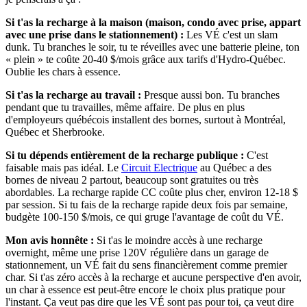
Si t'as la recharge à la maison (maison, condo avec prise, appart
avec une prise dans le stationnement) :
Les VÉ c'est un slam
dunk. Tu branches le soir, tu te réveilles avec une batterie pleine, ton
« plein » te coûte 20-40 $/mois grâce aux tarifs d'Hydro-Québec.
Oublie les chars à essence.
Si t'as la recharge au travail :
Presque aussi bon. Tu branches
pendant que tu travailles, même affaire. De plus en plus
d'employeurs québécois installent des bornes, surtout à Montréal,
Québec et Sherbrooke.
Si tu dépends entièrement de la recharge publique :
C'est
faisable mais pas idéal. Le
Circuit Electrique
au Québec a des
bornes de niveau 2 partout, beaucoup sont gratuites ou très
abordables. La recharge rapide CC coûte plus cher, environ 12-18 $
par session. Si tu fais de la recharge rapide deux fois par semaine,
budgète 100-150 $/mois, ce qui gruge l'avantage de coût du VÉ.
Mon avis honnête :
Si t'as le moindre accès à une recharge
overnight, même une prise 120V régulière dans un garage de
stationnement, un VÉ fait du sens financièrement comme premier
char. Si t'as zéro accès à la recharge et aucune perspective d'en avoir,
un char à essence est peut-être encore le choix plus pratique pour
l'instant. Ça veut pas dire que les VÉ sont pas pour toi, ça veut dire