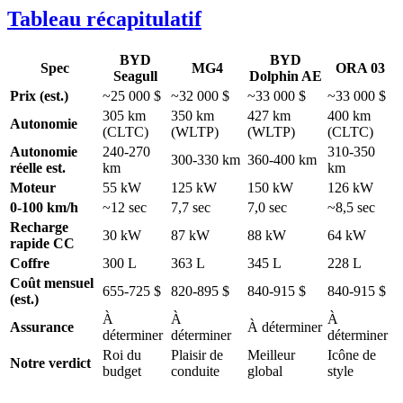
Tableau récapitulatif
BYD
BYD
Spec
MG4
ORA 03
Seagull
Dolphin AE
Prix (est.)
~25 000 $
~32 000 $
~33 000 $
~33 000 $
305 km
350 km
427 km
400 km
Autonomie
(CLTC)
(WLTP)
(WLTP)
(CLTC)
Autonomie
240-270
310-350
300-330 km
360-400 km
réelle est.
km
km
Moteur
55 kW
125 kW
150 kW
126 kW
0-100 km/h
~12 sec
7,7 sec
7,0 sec
~8,5 sec
Recharge
30 kW
87 kW
88 kW
64 kW
rapide CC
Coffre
300 L
363 L
345 L
228 L
Coût mensuel
655-725 $
820-895 $
840-915 $
840-915 $
(est.)
À
À
À
Assurance
À déterminer
déterminer
déterminer
déterminer
Roi du
Plaisir de
Meilleur
Icône de
Notre verdict
budget
conduite
global
style