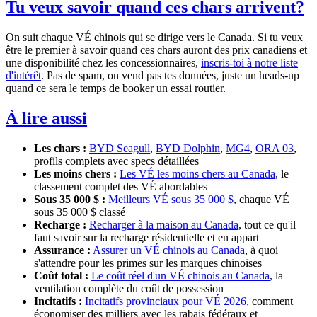
Tu veux savoir quand ces chars arrivent?
On suit chaque VÉ chinois qui se dirige vers le Canada. Si tu veux
être le premier à savoir quand ces chars auront des prix canadiens et
une disponibilité chez les concessionnaires,
inscris-toi à notre liste
d'intérêt
. Pas de spam, on vend pas tes données, juste un heads-up
quand ce sera le temps de booker un essai routier.
À lire aussi
Les chars :
BYD Seagull
,
BYD Dolphin
,
MG4
,
ORA 03
,
profils complets avec specs détaillées
Les moins chers :
Les VÉ les moins chers au Canada
, le
classement complet des VÉ abordables
Sous 35 000 $ :
Meilleurs VÉ sous 35 000 $
, chaque VÉ
sous 35 000 $ classé
Recharge :
Recharger à la maison au Canada
, tout ce qu'il
faut savoir sur la recharge résidentielle et en appart
Assurance :
Assurer un VÉ chinois au Canada
, à quoi
s'attendre pour les primes sur les marques chinoises
Coût total :
Le coût réel d'un VÉ chinois au Canada
, la
ventilation complète du coût de possession
Incitatifs :
Incitatifs provinciaux pour VÉ 2026
, comment
économiser des milliers avec les rabais fédéraux et