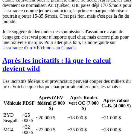
devraient se normaliser. Au Québec, si tu paies déjà 170 $/mois pour
l'assurance comme jeune conducteur, la prime « marque chinoise »
pourrait ajouter 15-35 $/mois. C'est pas rien, mais c'est pas la fin du
monde.
Je te suggère de demander des soumissions d'assurance avant de
t'engager, c'est vrai pour n'importe quel char, mais encore plus pour
une nouvelle marque. Pour aller plus loin, lis notre guide sur
l'assurance d'un VÉ chinois au Canada
.
Après les incitatifs : là que le calcul
devient wild
Les incitatifs fédéraux et provinciaux peuvent couper des milliers du
prix. Voici ce que chaque char pourrait coûter après les rabais :
Après iZEV
Après Roulez
Après rabais
Véhicule
PDSF
fédéral (5 000
vert QC (7 000
C.-B. (4 000 $)
$)
$)
BYD
~25
~20 000 $
~18 000 $
~21 000 $
Seagull
000 $
~32
MG4
~27 000 $
~25 000 $
~28 000 $
000 $