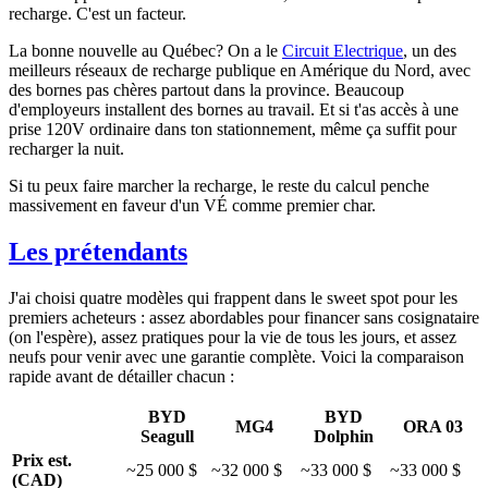
recharge. C'est un facteur.
La bonne nouvelle au Québec? On a le
Circuit Electrique
, un des
meilleurs réseaux de recharge publique en Amérique du Nord, avec
des bornes pas chères partout dans la province. Beaucoup
d'employeurs installent des bornes au travail. Et si t'as accès à une
prise 120V ordinaire dans ton stationnement, même ça suffit pour
recharger la nuit.
Si tu peux faire marcher la recharge, le reste du calcul penche
massivement en faveur d'un VÉ comme premier char.
Les prétendants
J'ai choisi quatre modèles qui frappent dans le sweet spot pour les
premiers acheteurs : assez abordables pour financer sans cosignataire
(on l'espère), assez pratiques pour la vie de tous les jours, et assez
neufs pour venir avec une garantie complète. Voici la comparaison
rapide avant de détailler chacun :
BYD
BYD
MG4
ORA 03
Seagull
Dolphin
Prix est.
~25 000 $
~32 000 $
~33 000 $
~33 000 $
(CAD)