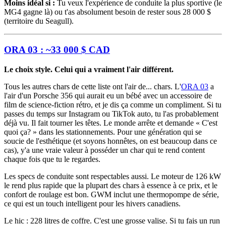
Moins idéal si :
Tu veux l'expérience de conduite la plus sportive (le
MG4 gagne là) ou t'as absolument besoin de rester sous 28 000 $
(territoire du Seagull).
ORA 03 : ~33 000 $ CAD
Le choix style. Celui qui a vraiment l'air différent.
Tous les autres chars de cette liste ont l'air de... chars. L'
ORA 03
a
l'air d'un Porsche 356 qui aurait eu un bébé avec un accessoire de
film de science-fiction rétro, et je dis ça comme un compliment. Si tu
passes du temps sur Instagram ou TikTok auto, tu l'as probablement
déjà vu. Il fait tourner les têtes. Le monde arrête et demande « C'est
quoi ça? » dans les stationnements. Pour une génération qui se
soucie de l'esthétique (et soyons honnêtes, on est beaucoup dans ce
cas), y'a une vraie valeur à posséder un char qui te rend content
chaque fois que tu le regardes.
Les specs de conduite sont respectables aussi. Le moteur de 126 kW
le rend plus rapide que la plupart des chars à essence à ce prix, et le
confort de roulage est bon. GWM inclut une thermopompe de série,
ce qui est un touch intelligent pour les hivers canadiens.
Le hic : 228 litres de coffre. C'est une grosse valise. Si tu fais un run