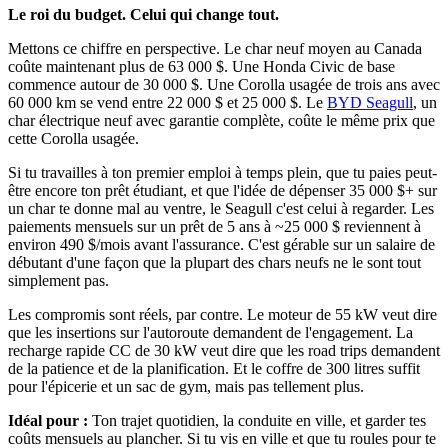
Le roi du budget. Celui qui change tout.
Mettons ce chiffre en perspective. Le char neuf moyen au Canada
coûte maintenant plus de 63 000 $. Une Honda Civic de base
commence autour de 30 000 $. Une Corolla usagée de trois ans avec
60 000 km se vend entre 22 000 $ et 25 000 $. Le
BYD Seagull
, un
char électrique neuf avec garantie complète, coûte le même prix que
cette Corolla usagée.
Si tu travailles à ton premier emploi à temps plein, que tu paies peut-
être encore ton prêt étudiant, et que l'idée de dépenser 35 000 $+ sur
un char te donne mal au ventre, le Seagull c'est celui à regarder. Les
paiements mensuels sur un prêt de 5 ans à ~25 000 $ reviennent à
environ 490 $/mois avant l'assurance. C'est gérable sur un salaire de
débutant d'une façon que la plupart des chars neufs ne le sont tout
simplement pas.
Les compromis sont réels, par contre. Le moteur de 55 kW veut dire
que les insertions sur l'autoroute demandent de l'engagement. La
recharge rapide CC de 30 kW veut dire que les road trips demandent
de la patience et de la planification. Et le coffre de 300 litres suffit
pour l'épicerie et un sac de gym, mais pas tellement plus.
Idéal pour :
Ton trajet quotidien, la conduite en ville, et garder tes
coûts mensuels au plancher. Si tu vis en ville et que tu roules pour te