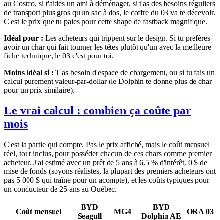
au Costco, si t'aides un ami à déménager, si t'as des besoins réguliers
de transport plus gros qu'un sac à dos, le coffre du 03 va te décevoir.
C'est le prix que tu paies pour cette shape de fastback magnifique.
Idéal pour :
Les acheteurs qui trippent sur le design. Si tu préfères
avoir un char qui fait tourner les têtes plutôt qu'un avec la meilleure
fiche technique, le 03 c'est pour toi.
Moins idéal si :
T'as besoin d'espace de chargement, ou si tu fais un
calcul purement valeur-par-dollar (le Dolphin te donne plus de char
pour un prix similaire).
Le vrai calcul : combien ça coûte par
mois
C'est la partie qui compte. Pas le prix affiché, mais le coût mensuel
réel, tout inclus, pour posséder chacun de ces chars comme premier
acheteur. J'ai estimé avec un prêt de 5 ans à 6,5 % d'intérêt, 0 $ de
mise de fonds (soyons réalistes, la plupart des premiers acheteurs ont
pas 5 000 $ qui traîne pour un acompte), et les coûts typiques pour
un conducteur de 25 ans au Québec.
BYD
BYD
Coût mensuel
MG4
ORA 03
Seagull
Dolphin AE