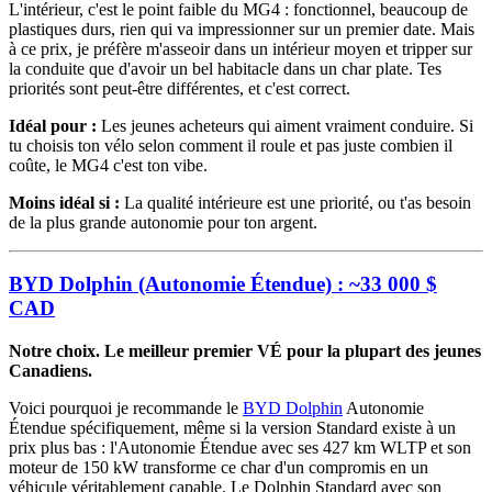
L'intérieur, c'est le point faible du MG4 : fonctionnel, beaucoup de
plastiques durs, rien qui va impressionner sur un premier date. Mais
à ce prix, je préfère m'asseoir dans un intérieur moyen et tripper sur
la conduite que d'avoir un bel habitacle dans un char plate. Tes
priorités sont peut-être différentes, et c'est correct.
Idéal pour :
Les jeunes acheteurs qui aiment vraiment conduire. Si
tu choisis ton vélo selon comment il roule et pas juste combien il
coûte, le MG4 c'est ton vibe.
Moins idéal si :
La qualité intérieure est une priorité, ou t'as besoin
de la plus grande autonomie pour ton argent.
BYD Dolphin (Autonomie Étendue) : ~33 000 $
CAD
Notre choix. Le meilleur premier VÉ pour la plupart des jeunes
Canadiens.
Voici pourquoi je recommande le
BYD Dolphin
Autonomie
Étendue spécifiquement, même si la version Standard existe à un
prix plus bas : l'Autonomie Étendue avec ses 427 km WLTP et son
moteur de 150 kW transforme ce char d'un compromis en un
véhicule véritablement capable. Le Dolphin Standard avec son