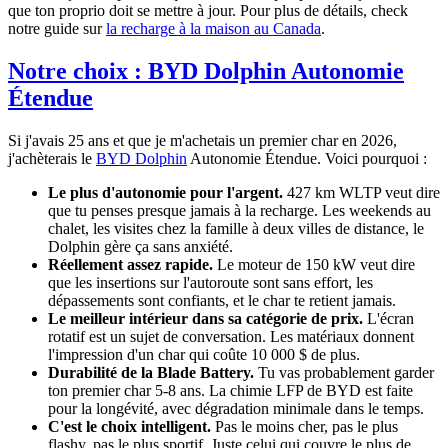
que ton proprio doit se mettre à jour. Pour plus de détails, check
notre guide sur
la recharge à la maison au Canada
.
Notre choix : BYD Dolphin Autonomie
Étendue
Si j'avais 25 ans et que je m'achetais un premier char en 2026,
j'achèterais le
BYD Dolphin
Autonomie Étendue. Voici pourquoi :
Le plus d'autonomie pour l'argent.
427 km WLTP veut dire
que tu penses presque jamais à la recharge. Les weekends au
chalet, les visites chez la famille à deux villes de distance, le
Dolphin gère ça sans anxiété.
Réellement assez rapide.
Le moteur de 150 kW veut dire
que les insertions sur l'autoroute sont sans effort, les
dépassements sont confiants, et le char te retient jamais.
Le meilleur intérieur dans sa catégorie de prix.
L'écran
rotatif est un sujet de conversation. Les matériaux donnent
l'impression d'un char qui coûte 10 000 $ de plus.
Durabilité de la Blade Battery.
Tu vas probablement garder
ton premier char 5-8 ans. La chimie LFP de BYD est faite
pour la longévité, avec dégradation minimale dans le temps.
C'est le choix intelligent.
Pas le moins cher, pas le plus
flashy, pas le plus sportif. Juste celui qui couvre le plus de