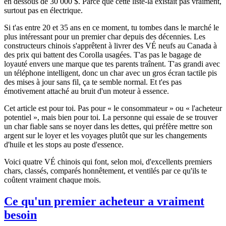
en dessous de 30 000 $. Parce que cette liste-là existait pas vraiment,
surtout pas en électrique.
Si t'as entre 20 et 35 ans en ce moment, tu tombes dans le marché le
plus intéressant pour un premier char depuis des décennies. Les
constructeurs chinois s'apprêtent à livrer des VÉ neufs au Canada à
des prix qui battent des Corolla usagées. T'as pas le bagage de
loyauté envers une marque que tes parents traînent. T'as grandi avec
un téléphone intelligent, donc un char avec un gros écran tactile pis
des mises à jour sans fil, ça te semble normal. Et t'es pas
émotivement attaché au bruit d'un moteur à essence.
Cet article est pour toi. Pas pour « le consommateur » ou « l'acheteur
potentiel », mais bien pour toi. La personne qui essaie de se trouver
un char fiable sans se noyer dans les dettes, qui préfère mettre son
argent sur le loyer et les voyages plutôt que sur les changements
d'huile et les stops au poste d'essence.
Voici quatre VÉ chinois qui font, selon moi, d'excellents premiers
chars, classés, comparés honnêtement, et ventilés par ce qu'ils te
coûtent vraiment chaque mois.
Ce qu'un premier acheteur a vraiment
besoin