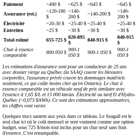
Paiement
~490 $
~625 $
~645 $
~645 $
~120-180
~140-
~140-
Assurance (est.)
~140-200 $
$
200 $
200 $
Électricité
~20-30 $
~25-40 $
~25-40 $
~25-40 $
Entretien
~25 $
~30 $
~30 $
~30 $
820-895
840-915
Total estimé
655-725 $
840-915 $
$
$
Char à essence
900-1
900-1
800-950 $
900-1 050 $
comparable
050 $
050 $
Les estimations d'assurance sont pour un conducteur de 25 ans
avec dossier vierge au Québec (la SAAQ couvre les blessures
corporelles, l'assurance privée couvre les dommages matériels
seulement, ce qui coûte moins cher qu'en Ontario). Le char à
essence comparable est un véhicule neuf de prix similaire avec
l'essence à 1,65 $/L et 15 000 km/an. Électricité au tarif D d'Hydro-
Québec (~0,073 $/kWh). Ce sont des estimations approximatives,
tes chiffres vont varier.
Quelques trucs sautent aux yeux dans ce tableau. Le Seagull est le
seul char ici où le coût mensuel se sent vraiment comme une option
budget, sous 725 $/mois tout inclus pour un char neuf sans frais
d'essence. C'est remarquable.