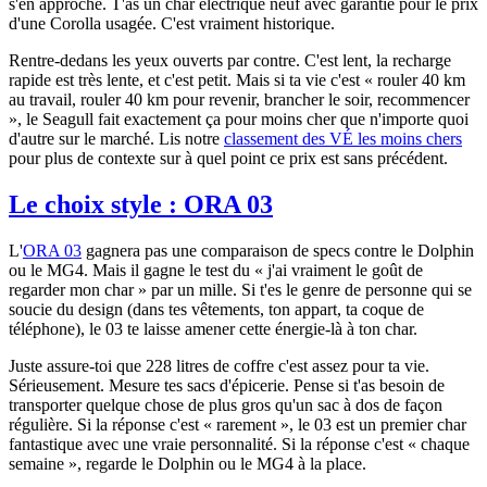
s'en approche. T'as un char électrique neuf avec garantie pour le prix
d'une Corolla usagée. C'est vraiment historique.
Rentre-dedans les yeux ouverts par contre. C'est lent, la recharge
rapide est très lente, et c'est petit. Mais si ta vie c'est « rouler 40 km
au travail, rouler 40 km pour revenir, brancher le soir, recommencer
», le Seagull fait exactement ça pour moins cher que n'importe quoi
d'autre sur le marché. Lis notre
classement des VÉ les moins chers
pour plus de contexte sur à quel point ce prix est sans précédent.
Le choix style : ORA 03
L'
ORA 03
gagnera pas une comparaison de specs contre le Dolphin
ou le MG4. Mais il gagne le test du « j'ai vraiment le goût de
regarder mon char » par un mille. Si t'es le genre de personne qui se
soucie du design (dans tes vêtements, ton appart, ta coque de
téléphone), le 03 te laisse amener cette énergie-là à ton char.
Juste assure-toi que 228 litres de coffre c'est assez pour ta vie.
Sérieusement. Mesure tes sacs d'épicerie. Pense si t'as besoin de
transporter quelque chose de plus gros qu'un sac à dos de façon
régulière. Si la réponse c'est « rarement », le 03 est un premier char
fantastique avec une vraie personnalité. Si la réponse c'est « chaque
semaine », regarde le Dolphin ou le MG4 à la place.