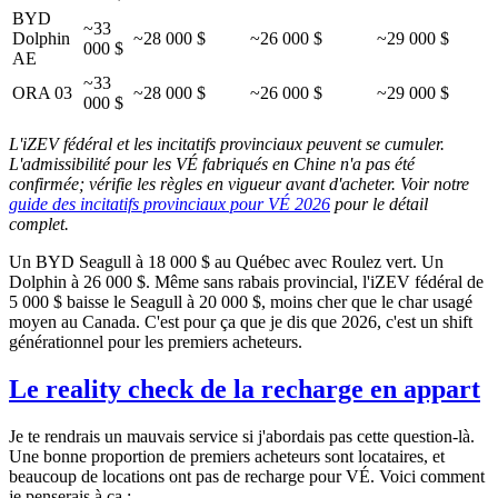
BYD
~33
Dolphin
~28 000 $
~26 000 $
~29 000 $
000 $
AE
~33
ORA 03
~28 000 $
~26 000 $
~29 000 $
000 $
L'iZEV fédéral et les incitatifs provinciaux peuvent se cumuler.
L'admissibilité pour les VÉ fabriqués en Chine n'a pas été
confirmée; vérifie les règles en vigueur avant d'acheter. Voir notre
guide des incitatifs provinciaux pour VÉ 2026
pour le détail
complet.
Un BYD Seagull à 18 000 $ au Québec avec Roulez vert. Un
Dolphin à 26 000 $. Même sans rabais provincial, l'iZEV fédéral de
5 000 $ baisse le Seagull à 20 000 $, moins cher que le char usagé
moyen au Canada. C'est pour ça que je dis que 2026, c'est un shift
générationnel pour les premiers acheteurs.
Le reality check de la recharge en appart
Je te rendrais un mauvais service si j'abordais pas cette question-là.
Une bonne proportion de premiers acheteurs sont locataires, et
beaucoup de locations ont pas de recharge pour VÉ. Voici comment
je penserais à ça :