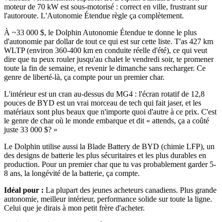
moteur de 70 kW est sous-motorisé : correct en ville, frustrant sur
l'autoroute. L'Autonomie Étendue règle ça complètement.
À ~33 000 $, le Dolphin Autonomie Étendue te donne le plus
d'autonomie par dollar de tout ce qui est sur cette liste. T'as 427 km
WLTP (environ 360-400 km en conduite réelle d'été), ce qui veut
dire que tu peux rouler jusqu'au chalet le vendredi soir, te promener
toute la fin de semaine, et revenir le dimanche sans recharger. Ce
genre de liberté-là, ça compte pour un premier char.
L'intérieur est un cran au-dessus du MG4 : l'écran rotatif de 12,8
pouces de BYD est un vrai morceau de tech qui fait jaser, et les
matériaux sont plus beaux que n'importe quoi d'autre à ce prix. C'est
le genre de char où le monde embarque et dit « attends, ça a coûté
juste 33 000 $? »
Le Dolphin utilise aussi la Blade Battery de BYD (chimie LFP), un
des designs de batterie les plus sécuritaires et les plus durables en
production. Pour un premier char que tu vas probablement garder 5-
8 ans, la longévité de la batterie, ça compte.
Idéal pour :
La plupart des jeunes acheteurs canadiens. Plus grande
autonomie, meilleur intérieur, performance solide sur toute la ligne.
Celui que je dirais à mon petit frère d'acheter.