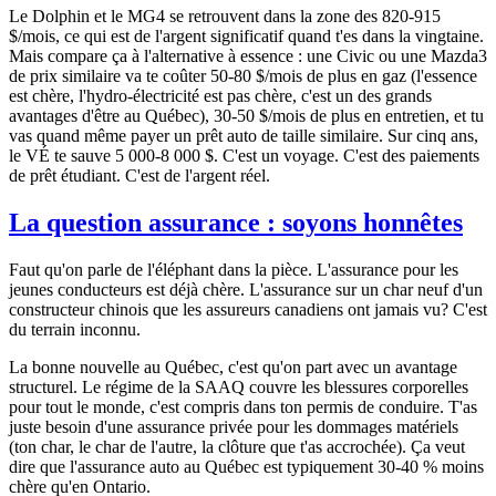
Le Dolphin et le MG4 se retrouvent dans la zone des 820-915
$/mois, ce qui est de l'argent significatif quand t'es dans la vingtaine.
Mais compare ça à l'alternative à essence : une Civic ou une Mazda3
de prix similaire va te coûter 50-80 $/mois de plus en gaz (l'essence
est chère, l'hydro-électricité est pas chère, c'est un des grands
avantages d'être au Québec), 30-50 $/mois de plus en entretien, et tu
vas quand même payer un prêt auto de taille similaire. Sur cinq ans,
le VÉ te sauve 5 000-8 000 $. C'est un voyage. C'est des paiements
de prêt étudiant. C'est de l'argent réel.
La question assurance : soyons honnêtes
Faut qu'on parle de l'éléphant dans la pièce. L'assurance pour les
jeunes conducteurs est déjà chère. L'assurance sur un char neuf d'un
constructeur chinois que les assureurs canadiens ont jamais vu? C'est
du terrain inconnu.
La bonne nouvelle au Québec, c'est qu'on part avec un avantage
structurel. Le régime de la SAAQ couvre les blessures corporelles
pour tout le monde, c'est compris dans ton permis de conduire. T'as
juste besoin d'une assurance privée pour les dommages matériels
(ton char, le char de l'autre, la clôture que t'as accrochée). Ça veut
dire que l'assurance auto au Québec est typiquement 30-40 % moins
chère qu'en Ontario.