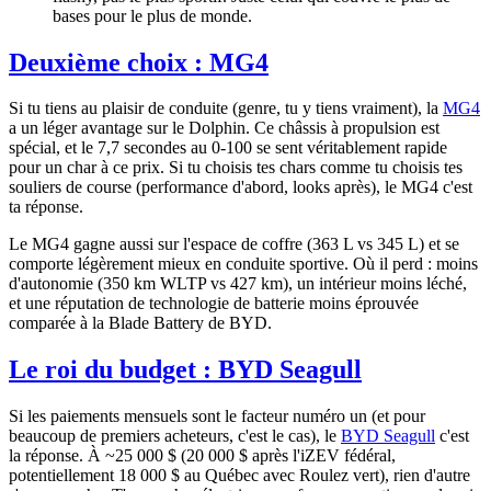
bases pour le plus de monde.
Deuxième choix : MG4
Si tu tiens au plaisir de conduite (genre, tu y tiens vraiment), la
MG4
a un léger avantage sur le Dolphin. Ce châssis à propulsion est
spécial, et le 7,7 secondes au 0-100 se sent véritablement rapide
pour un char à ce prix. Si tu choisis tes chars comme tu choisis tes
souliers de course (performance d'abord, looks après), le MG4 c'est
ta réponse.
Le MG4 gagne aussi sur l'espace de coffre (363 L vs 345 L) et se
comporte légèrement mieux en conduite sportive. Où il perd : moins
d'autonomie (350 km WLTP vs 427 km), un intérieur moins léché,
et une réputation de technologie de batterie moins éprouvée
comparée à la Blade Battery de BYD.
Le roi du budget : BYD Seagull
Si les paiements mensuels sont le facteur numéro un (et pour
beaucoup de premiers acheteurs, c'est le cas), le
BYD Seagull
c'est
la réponse. À ~25 000 $ (20 000 $ après l'iZEV fédéral,
potentiellement 18 000 $ au Québec avec Roulez vert), rien d'autre