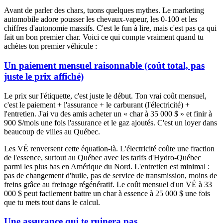
Avant de parler des chars, tuons quelques mythes. Le marketing
automobile adore pousser les chevaux-vapeur, les 0-100 et les
chiffres d'autonomie massifs. C'est le fun à lire, mais c'est pas ça qui
fait un bon premier char. Voici ce qui compte vraiment quand tu
achètes ton premier véhicule :
Un paiement mensuel raisonnable (coût total, pas
juste le prix affiché)
Le prix sur l'étiquette, c'est juste le début. Ton vrai coût mensuel,
c'est le paiement + l'assurance + le carburant (l'électricité) +
l'entretien. J'ai vu des amis acheter un « char à 35 000 $ » et finir à
900 $/mois une fois l'assurance et le gaz ajoutés. C'est un loyer dans
beaucoup de villes au Québec.
Les VÉ renversent cette équation-là. L'électricité coûte une fraction
de l'essence, surtout au Québec avec les tarifs d'Hydro-Québec
parmi les plus bas en Amérique du Nord. L'entretien est minimal :
pas de changement d'huile, pas de service de transmission, moins de
freins grâce au freinage régénératif. Le coût mensuel d'un VÉ à 33
000 $ peut facilement battre un char à essence à 25 000 $ une fois
que tu mets tout dans le calcul.
Une assurance qui te ruinera pas