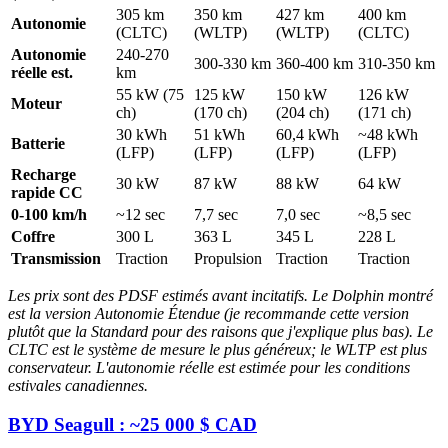
305 km
350 km
427 km
400 km
Autonomie
(CLTC)
(WLTP)
(WLTP)
(CLTC)
Autonomie
240-270
300-330 km
360-400 km
310-350 km
réelle est.
km
55 kW (75
125 kW
150 kW
126 kW
Moteur
ch)
(170 ch)
(204 ch)
(171 ch)
30 kWh
51 kWh
60,4 kWh
~48 kWh
Batterie
(LFP)
(LFP)
(LFP)
(LFP)
Recharge
30 kW
87 kW
88 kW
64 kW
rapide CC
0-100 km/h
~12 sec
7,7 sec
7,0 sec
~8,5 sec
Coffre
300 L
363 L
345 L
228 L
Transmission
Traction
Propulsion
Traction
Traction
Les prix sont des PDSF estimés avant incitatifs. Le Dolphin montré
est la version Autonomie Étendue (je recommande cette version
plutôt que la Standard pour des raisons que j'explique plus bas). Le
CLTC est le système de mesure le plus généreux; le WLTP est plus
conservateur. L'autonomie réelle est estimée pour les conditions
estivales canadiennes.
BYD Seagull : ~25 000 $ CAD