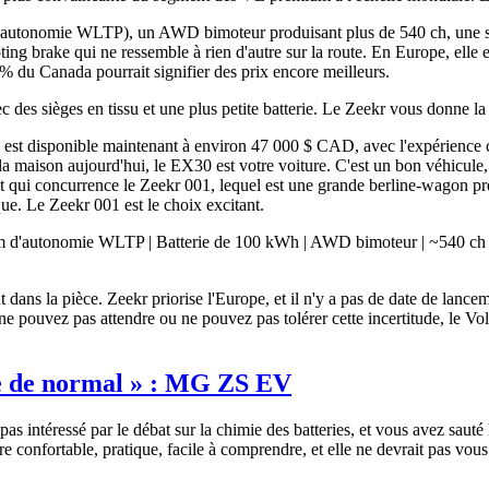
 d'autonomie WLTP), un AWD bimoteur produisant plus de 540 ch, une s
ting brake qui ne ressemble à rien d'autre sur la route. En Europe, ell
,1 % du Canada pourrait signifier des prix encore meilleurs.
s sièges en tissu et une plus petite batterie. Le Zeekr vous donne la 
 est disponible maintenant à environ 47 000 $ CAD, avec l'expérience
 maison aujourd'hui, le EX30 est votre voiture. C'est un bon véhicule, 
 qui concurrence le Zeekr 001, lequel est une grande berline-wagon pr
ue. Le Zeekr 001 est le choix excitant.
d'autonomie WLTP | Batterie de 100 kWh | AWD bimoteur | ~540 ch | 
t dans la pièce. Zeekr priorise l'Europe, et il n'y a pas de date de lan
us ne pouvez pas attendre ou ne pouvez pas tolérer cette incertitude, le 
e de normal » :
MG ZS EV
s intéressé par le débat sur la chimie des batteries, et vous avez sauté 
être confortable, pratique, facile à comprendre, et elle ne devrait pas vo