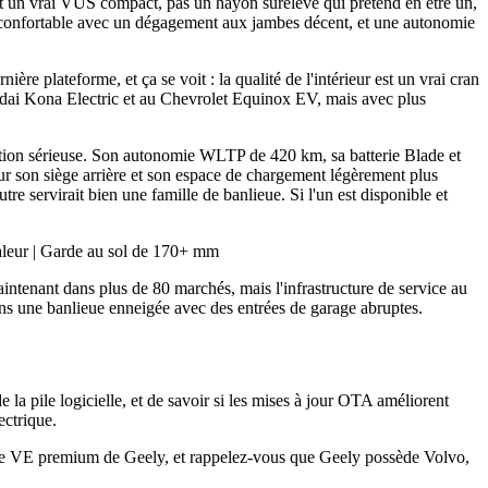
st un vrai VUS compact, pas un hayon surélevé qui prétend en être un,
ière confortable avec un dégagement aux jambes décent, et une autonomie
 plateforme, et ça se voit : la qualité de l'intérieur est un vrai cran
ndai Kona Electric et au Chevrolet Equinox EV, mais avec plus
ération sérieuse. Son autonomie WLTP de 420 km, sa batterie Blade et
pour son siège arrière et son espace de chargement légèrement plus
 servirait bien une famille de banlieue. Si l'un est disponible et
leur | Garde au sol de 170+ mm
tenant dans plus de 80 marchés, mais l'infrastructure de service au
ans une banlieue enneigée avec des entrées de garage abruptes.
e la pile logicielle, et de savoir si les mises à jour OTA améliorent
ectrique.
arque VE premium de Geely, et rappelez-vous que Geely possède Volvo,