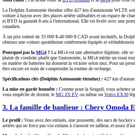
La Dolphin Autonomie étendue offre 427 km d'autonomie WLTP, soit e
voiture à hayon avec des places arrière utilisables et un espace de ch
et BYD la garantit 8 ans à l'international. Elle est livrée avec une po
canadien.
À un prix estimé de 35 000 $-40 000 $ CAD avant incitatifs, la Dolphi
obtenez une voiture quotidienne entièrement équipée et véritablement
Pourquoi pas la
MG4
?
La MG4 est une alternative légitime, elle se
plaisir de conduite plutôt que l'autonomie, la MG4 mérite un essai r
en matière de batteries lui donnent la victoire selon moi. Pour un prem
êtes encore en train de comprendre la routine de recharge.
Spécifications clés (Dolphin Autonomie étendue) :
427 km d'autonom
La mise en garde honnête :
Comme pour la Seagull, vous achetez une 
vous empêche de dormir, le
MG ZS EV
ou même un
Volvo EX30
lég
3. La famille de banlieue :
Chery Omoda 
Le profil :
Vous avez des enfants, une poussette, des sacs de hockey
arrière qui ne force pas vos enfants à s'asseoir en tailleur, et assez d'a