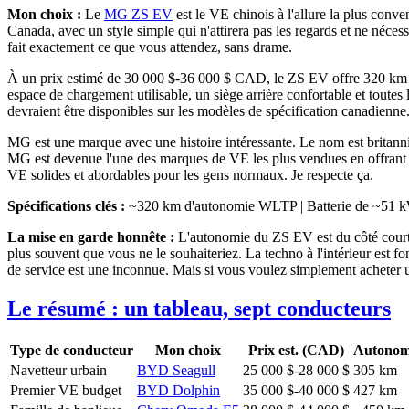
Mon choix :
Le
MG ZS EV
est le VE chinois à l'allure la plus conv
Canada, avec un style simple qui n'attirera pas les regards et ne nécess
fait exactement ce que vous attendez, sans drame.
À un prix estimé de 30 000 $-36 000 $ CAD, le ZS EV offre 320 km d
espace de chargement utilisable, un siège arrière confortable et toutes
devraient être disponibles sur les modèles de spécification canadienne
MG est une marque avec une histoire intéressante. Le nom est britann
MG est devenue l'une des marques de VE les plus vendues en offrant de
VE solides et abordables pour les gens normaux. Je respecte ça.
Spécifications clés :
~320 km d'autonomie WLTP | Batterie de ~51 kWh
La mise en garde honnête :
L'autonomie du ZS EV est du côté court p
plus souvent que vous ne le souhaiteriez. La techno à l'intérieur est f
de service est une inconnue. Mais si vous voulez simplement acheter un 
Le résumé : un tableau, sept conducteurs
Type de conducteur
Mon choix
Prix est. (CAD)
Autonom
Navetteur urbain
BYD Seagull
25 000 $-28 000 $
305 km
Premier VE budget
BYD Dolphin
35 000 $-40 000 $
427 km