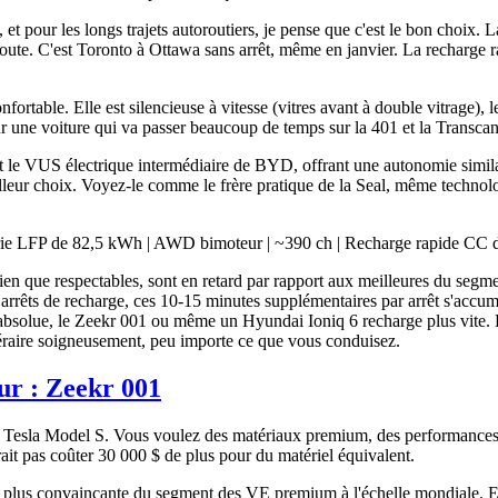
 et pour les longs trajets autoroutiers, je pense que c'est le bon cho
oute. C'est Toronto à Ottawa sans arrêt, même en janvier. La recharg
nfortable. Elle est silencieuse à vitesse (vitres avant à double vitrage), 
pour une voiture qui va passer beaucoup de temps sur la 401 et la Transca
t le VUS électrique intermédiaire de BYD, offrant une autonomie similai
eilleur choix. Voyez-le comme le frère pratique de la Seal, même technol
e LFP de 82,5 kWh | AWD bimoteur | ~390 ch | Recharge rapide CC d
n que respectables, sont en retard par rapport aux meilleures du segme
 arrêts de recharge, ces 10-15 minutes supplémentaires par arrêt s'accu
orité absolue, le Zeekr 001 ou même un Hyundai Ioniq 6 recharge plus vit
tinéraire soigneusement, peu importe ce que vous conduisez.
ur :
Zeekr 001
sla Model S. Vous voulez des matériaux premium, des performances sol
ait pas coûter 30 000 $ de plus pour du matériel équivalent.
a plus convaincante du segment des VE premium à l'échelle mondiale. Et 