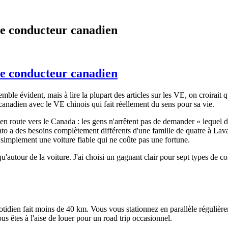
de conducteur canadien
de conducteur canadien
ble évident, mais à lire la plupart des articles sur les VE, on croirait
 canadien avec le VE chinois qui fait réellement du sens pour sa vie.
n route vers le Canada : les gens n'arrêtent pas de demander « lequel dev
to a des besoins complètement différents d'une famille de quatre à Lava
t simplement une voiture fiable qui ne coûte pas une fortune.
u'autour de la voiture. J'ai choisi un gagnant clair pour sept types de co
otidien fait moins de 40 km. Vous vous stationnez en parallèle régulière
s êtes à l'aise de louer pour un road trip occasionnel.