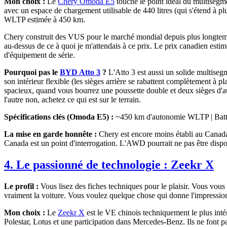
Mon choix :
Le
Chery Omoda E5
touche le point idéal du multisegm
avec un espace de chargement utilisable de 440 litres (qui s'étend à p
WLTP estimée à 450 km.
Chery construit des VUS pour le marché mondial depuis plus longtemps q
au-dessus de ce à quoi je m'attendais à ce prix. Le prix canadien es
d'équipement de série.
Pourquoi pas le
BYD Atto 3
?
L'Atto 3 est aussi un solide multiseg
son intérieur flexible (les sièges arrière se rabattent complètement à 
spacieux, quand vous bourrez une poussette double et deux sièges d'aut
l'autre non, achetez ce qui est sur le terrain.
Spécifications clés (Omoda E5) :
~450 km d'autonomie WLTP | Batter
La mise en garde honnête :
Chery est encore moins établi au Canada
Canada est un point d'interrogation. L'AWD pourrait ne pas être dispon
4. Le passionné de technologie :
Zeekr X
Le profil :
Vous lisez des fiches techniques pour le plaisir. Vous vous s
vraiment la voiture. Vous voulez quelque chose qui donne l'impression
Mon choix :
Le
Zeekr X
est le VE chinois techniquement le plus inté
Polestar, Lotus et une participation dans Mercedes-Benz. Ils ne font p