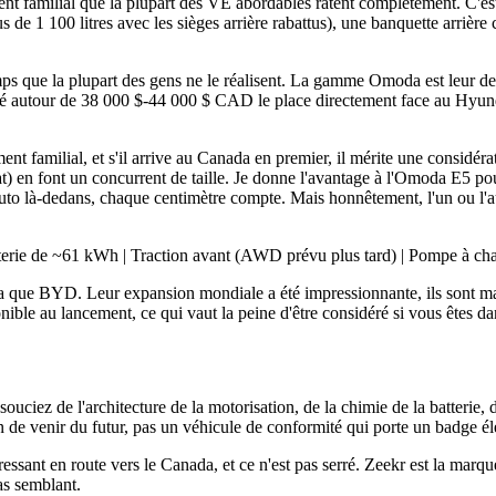
ent familial que la plupart des VE abordables ratent complètement. C'e
lus de 1 100 litres avec les sièges arrière rabattus), une banquette arr
ue la plupart des gens ne le réalisent. La gamme Omoda est leur dernière
timé autour de 38 000 $-44 000 $ CAD le place directement face au Hyu
ment familial, et s'il arrive au Canada en premier, il mérite une consid
plat) en font un concurrent de taille. Je donne l'avantage à l'Omoda E5 
o là-dedans, chaque centimètre compte. Mais honnêtement, l'un ou l'autre
ie de ~61 kWh | Traction avant (AWD prévu plus tard) | Pompe à cha
 que BYD. Leur expansion mondiale a été impressionnante, ils sont main
ible au lancement, ce qui vaut la peine d'être considéré si vous êtes d
ouciez de l'architecture de la motorisation, de la chimie de la batterie, d
 de venir du futur, pas un véhicule de conformité qui porte un badge él
ressant en route vers le Canada, et ce n'est pas serré. Zeekr est la m
as semblant.