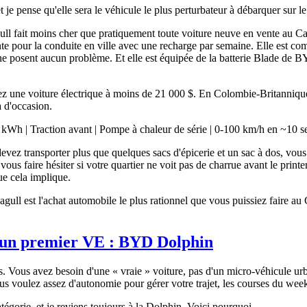
t je pense qu'elle sera le véhicule le plus perturbateur à débarquer sur
ull fait moins cher que pratiquement toute voiture neuve en vente au
e pour la conduite en ville avec une recharge par semaine. Elle est comp
e posent aucun problème. Et elle est équipée de la batterie Blade de BYD
z une voiture électrique à moins de 21 000 $. En Colombie-Britannique
a d'occasion.
Wh | Traction avant | Pompe à chaleur de série | 0-100 km/h en ~10 
devez transporter plus que quelques sacs d'épicerie et un sac à dos, vous 
t vous faire hésiter si votre quartier ne voit pas de charrue avant le pr
ue cela implique.
eagull est l'achat automobile le plus rationnel que vous puissiez faire 
r un premier VE :
BYD Dolphin
ois. Vous avez besoin d'une « vraie » voiture, pas d'un micro-véhicule 
 voulez assez d'autonomie pour gérer votre trajet, les courses du week-
tégorie, et je reviens toujours à la Dolphin. Voici pourquoi.