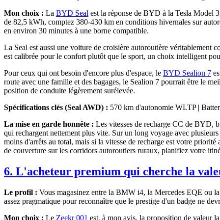
Mon choix :
La
BYD Seal
est la réponse de BYD à la Tesla Model 3,
de 82,5 kWh, comptez 380-430 km en conditions hivernales sur autor
en environ 30 minutes à une borne compatible.
La Seal est aussi une voiture de croisière autoroutière véritablement co
est calibrée pour le confort plutôt que le sport, un choix intelligent 
Pour ceux qui ont besoin d'encore plus d'espace, le
BYD Sealion 7
es
route avec une famille et des bagages, le Sealion 7 pourrait être le m
position de conduite légèrement surélevée.
Spécifications clés (Seal AWD) :
570 km d'autonomie WLTP | Batteri
La mise en garde honnête :
Les vitesses de recharge CC de BYD, bie
qui rechargent nettement plus vite. Sur un long voyage avec plusieurs
moins d'arrêts au total, mais si la vitesse de recharge est votre pri
de couverture sur les corridors autoroutiers ruraux, planifiez votre i
6. L'acheteur premium qui cherche la vale
Le profil :
Vous magasinez entre la BMW i4, la Mercedes EQE ou la Te
assez pragmatique pour reconnaître que le prestige d'un badge ne devr
Mon choix :
Le
Zeekr 001
est, à mon avis, la proposition de valeur l