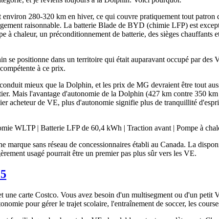
nviron 280-320 km en hiver, ce qui couvre pratiquement tout patron de
argement raisonnable. La batterie Blade de BYD (chimie LFP) est excepti
mpe à chaleur, un préconditionnement de batterie, des sièges chauffants et
n se positionne dans un territoire qui était auparavant occupé par des 
 compétente à ce prix.
 conduit mieux que la Dolphin, et les prix de MG devraient être tout aus
outier. Mais l'avantage d'autonomie de la Dolphin (427 km contre 350 
ier acheteur de VE, plus d'autonomie signifie plus de tranquillité d'esp
ie WLTP | Batterie LFP de 60,4 kWh | Traction avant | Pompe à chale
marque sans réseau de concessionnaires établi au Canada. La disponibil
èrement usagé pourrait être un premier pas plus sûr vers les VE.
E5
 et une carte Costco. Vous avez besoin d'un multisegment ou d'un peti
utonomie pour gérer le trajet scolaire, l'entraînement de soccer, les cours