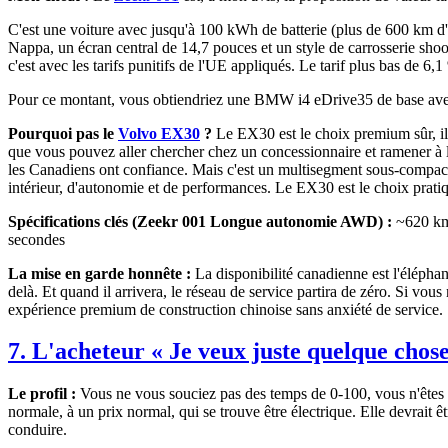
C'est une voiture avec jusqu'à 100 kWh de batterie (plus de 600 km
Nappa, un écran central de 14,7 pouces et un style de carrosserie shoo
c'est avec les tarifs punitifs de l'UE appliqués. Le tarif plus bas de 6
Pour ce montant, vous obtiendriez une BMW i4 eDrive35 de base avec de
Pourquoi pas le
Volvo EX30
?
Le EX30 est le choix premium sûr, il
que vous pouvez aller chercher chez un concessionnaire et ramener à la
les Canadiens ont confiance. Mais c'est un multisegment sous-compact
intérieur, d'autonomie et de performances. Le EX30 est le choix pratiq
Spécifications clés (Zeekr 001 Longue autonomie AWD) :
~620 km 
secondes
La mise en garde honnête :
La disponibilité canadienne est l'éléphan
delà. Et quand il arrivera, le réseau de service partira de zéro. Si vo
expérience premium de construction chinoise sans anxiété de service.
7. L'acheteur « Je veux juste quelque chos
Le profil :
Vous ne vous souciez pas des temps de 0-100, vous n'êtes pa
normale, à un prix normal, qui se trouve être électrique. Elle devrait 
conduire.