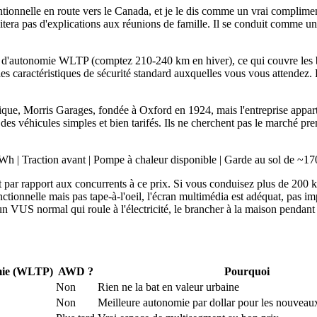
entionnelle en route vers le Canada, et je le dis comme un vrai complime
itera pas d'explications aux réunions de famille. Il se conduit comme une
'autonomie WLTP (comptez 210-240 km en hiver), ce qui couvre les bes
 les caractéristiques de sécurité standard auxquelles vous vous attendez.
.
ique, Morris Garages, fondée à Oxford en 1924, mais l'entreprise appa
s véhicules simples et bien tarifés. Ils ne cherchent pas le marché pr
 | Traction avant | Pompe à chaleur disponible | Garde au sol de ~1
ar rapport aux concurrents à ce prix. Si vous conduisez plus de 200 km
onctionnelle mais pas tape-à-l'oeil, l'écran multimédia est adéquat, pas 
VUS normal qui roule à l'électricité, le brancher à la maison pendant la 
ie (WLTP)
AWD ?
Pourquoi
Non
Rien ne la bat en valeur urbaine
Non
Meilleure autonomie par dollar pour les nouveau