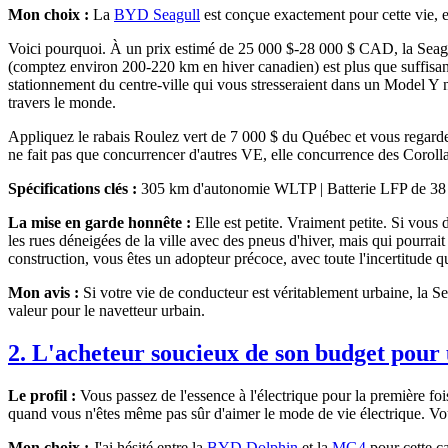
Mon choix :
La
BYD Seagull
est conçue exactement pour cette vie, e
Voici pourquoi. À un prix estimé de 25 000 $-28 000 $ CAD, la Seag
(comptez environ 200-220 km en hiver canadien) est plus que suffisant
stationnement du centre-ville qui vous stresseraient dans un Model Y n
travers le monde.
Appliquez le rabais Roulez vert de 7 000 $ du Québec et vous regarde
ne fait pas que concurrencer d'autres VE, elle concurrence des Coroll
Spécifications clés :
305 km d'autonomie WLTP | Batterie LFP de 38 k
La mise en garde honnête :
Elle est petite. Vraiment petite. Si vous 
les rues déneigées de la ville avec des pneus d'hiver, mais qui pourrai
construction, vous êtes un adopteur précoce, avec toute l'incertitude q
Mon avis :
Si votre vie de conducteur est véritablement urbaine, la S
valeur pour le navetteur urbain.
2. L'acheteur soucieux de son budget pou
Le profil :
Vous passez de l'essence à l'électrique pour la première f
quand vous n'êtes même pas sûr d'aimer le mode de vie électrique. Vous
Mon choix :
J'ai hésité entre la
BYD Dolphin
et la
MG4
pour cette ca