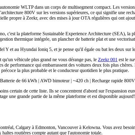
autonomie WLTP dans un corps de multisegment compact. Les versions 
e l'architecture 800V sur les versions supérieures, ce qui signifie une r
icielle propre à Zeekr, avec des mises à jour OTA régulières qui ont ajou
hno, c'est la plateforme Sustainable Experience Architecture (SEA), l
gestion thermique intégrée, un plancher de batterie plat et une vectori
 et au Hyundai Ioniq 5, et je pense qu'il égale ou bat les deux sur le 
t qu'un véhicule plus grand ne vous dérange pas, le
Zeekr 001
est le na
 de performance qui embarrassent des voitures deux fois plus chères. M
e précoce la plus probable et le conducteur quotidien le plus pratique.
tterie de 66 kWh | AWD bimoteur | ~420 ch | Recharge rapide 800V (
ins certain de cette liste. Ils se concentrent d'abord sur l'expansion e
tage une grande partie de la même plateforme et est disponible aujourd'h
Montréal, Calgary à Edmonton, Vancouver à Kelowna. Vous avez besoin 
 haltes routières compte autant que l'autonomie totale.