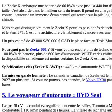
Le Zeekr X embarque une batterie de 66 kWh avec jusqu'à 440 km d'
taille, c'est absurde dans le meilleur sens du terme. Il prend en charg
construit autour d'un immense écran central qui tourne sur la pile log
chinois.
Mais ce qui distingue vraiment le Zeekr X pour les passionnés de tec
et le Smart #1. C'est une architecture véritablement avancée avec une 
Un prix estimé de 42 000 $-50 000 $ CAD le place face au Tesla Model Y
Pourquoi pas le
Zeekr 001
?
Si vous voulez encore plus de techno e
100 kWh de batterie, plus de 600 km d'autonomie WLTP et des chiffres
la disponibilité canadienne est moins certaine. Le Zeekr X est l'arrivé
Spécifications clés (Zeekr X AWD) :
~440 km d'autonomie WLTP | Ba
La mise en garde honnête :
Le calendrier canadien de Zeekr est le mo
2027 ou plus tard. Si vous ne pouvez pas attendre, le
Volvo EX30
par
bases.
5. Le voyageur d'autoroute :
BYD Seal
Le profil :
Vous conduisez régulièrement entre les villes, Toronto à 
confortable à 110 km/h pendant des heures. La vitesse de recharge aux