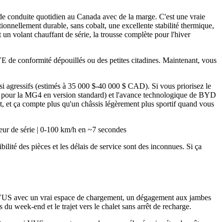
 conduite quotidien au Canada avec de la marge. C'est une vraie
onnellement durable, sans cobalt, une excellente stabilité thermique,
 un volant chauffant de série, la trousse complète pour l'hiver
VE de conformité dépouillés ou des petites citadines. Maintenant, vous
si agressifs (estimés à 35 000 $-40 000 $ CAD). Si vous priorisez le
km pour la MG4 en version standard) et l'avance technologique de BYD
rit, et ça compte plus qu'un châssis légèrement plus sportif quand vous
ur de série | 0-100 km/h en ~7 secondes
ité des pièces et les délais de service sont des inconnues. Si ça
t VUS avec un vrai espace de chargement, un dégagement aux jambes
es du week-end et le trajet vers le chalet sans arrêt de recharge.