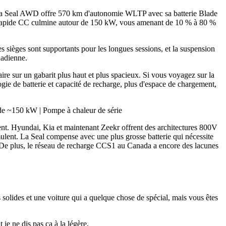
ix. La Seal AWD offre 570 km d'autonomie WLTP avec sa batterie Blade
e rapide CC culmine autour de 150 kW, vous amenant de 10 % à 80 %
les sièges sont supportants pour les longues sessions, et la suspension
nadienne.
re sur un gabarit plus haut et plus spacieux. Si vous voyagez sur la
ogie de batterie et capacité de recharge, plus d'espace de chargement,
e ~150 kW | Pompe à chaleur de série
nt. Hyundai, Kia et maintenant Zeekr offrent des architectures 800V
mulent. La Seal compense avec une plus grosse batterie qui nécessite
e. De plus, le réseau de recharge CCS1 au Canada a encore des lacunes
ides et une voiture qui a quelque chose de spécial, mais vous êtes
je ne dis pas ça à la légère.