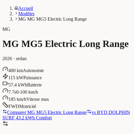
Accueil
Modèles
MG MG MG5 Electric Long Range
MG
MG MG5 Electric Long Range
2026
·
sedan
400 km
Autonomie
115 kW
Puissance
57.4 kWh
Batterie
7.7s
0-100 km/h
185 km/h
Vitesse max
FWD
Motricité
Comparer MG MG5 Electric Long Range
vs
BYD DOLPHIN
SURF 43.2 kWh Comfort