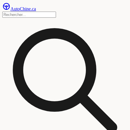
Auto
Chine
.ca