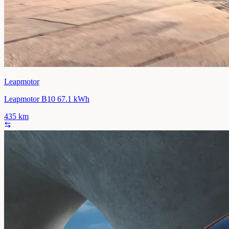
Leapmotor
Leapmotor B10 67.1 kWh
435
km