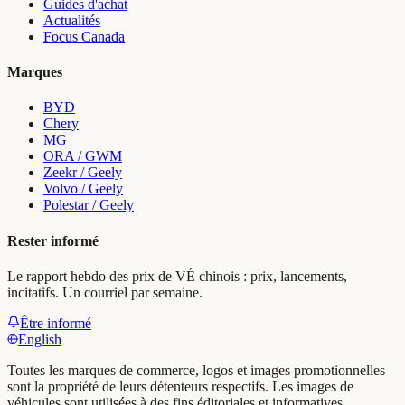
Guides d'achat
Actualités
Focus Canada
Marques
BYD
Chery
MG
ORA / GWM
Zeekr / Geely
Volvo / Geely
Polestar / Geely
Rester informé
Le rapport hebdo des prix de VÉ chinois : prix, lancements,
incitatifs. Un courriel par semaine.
Être informé
English
Toutes les marques de commerce, logos et images promotionnelles
sont la propriété de leurs détenteurs respectifs. Les images de
véhicules sont utilisées à des fins éditoriales et informatives.