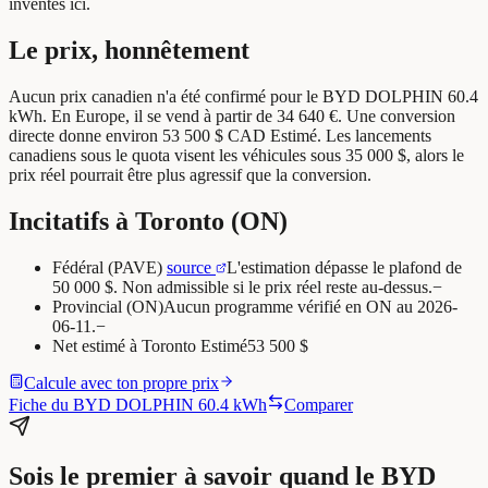
inventés ici.
Le prix, honnêtement
Aucun prix canadien n'a été confirmé pour le BYD DOLPHIN 60.4
kWh.
En Europe, il se vend à partir de 34 640 €. Une conversion
directe donne environ 53 500 $ CAD
Estimé
. Les lancements
canadiens sous le quota visent les véhicules sous 35 000 $, alors le
prix réel pourrait être plus agressif que la conversion.
Incitatifs à Toronto (ON)
Fédéral (PAVE)
source
L'estimation dépasse le plafond de
50 000 $. Non admissible si le prix réel reste au-dessus.
−
Provincial (ON)
Aucun programme vérifié en ON au 2026-
06-11.
−
Net estimé à
Toronto
Estimé
53 500 $
Calcule avec ton propre prix
Fiche du BYD DOLPHIN 60.4 kWh
Comparer
Sois le premier à savoir quand le BYD