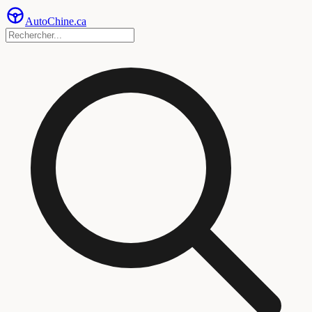
Auto
Chine
.ca