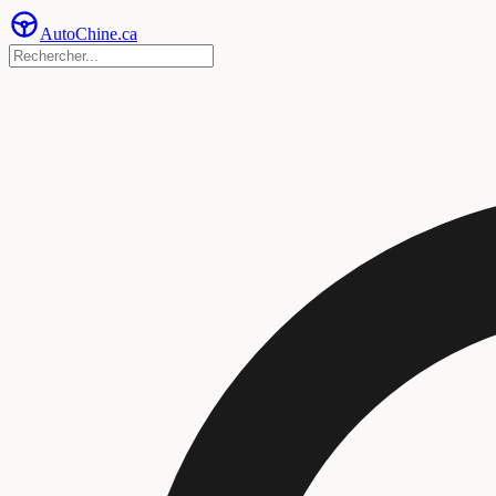
Auto
Chine
.ca