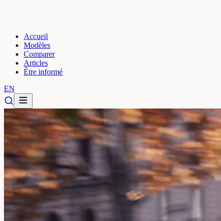
Accueil
Modèles
Comparer
Articles
Être informé
EN