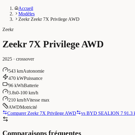
Accueil
Modèles
Zeekr Zeekr 7X Privilege AWD
Zeekr
Zeekr 7X Privilege AWD
2025
·
crossover
543 km
Autonomie
470 kW
Puissance
96 kWh
Batterie
3.8s
0-100 km/h
210 km/h
Vitesse max
AWD
Motricité
Comparer Zeekr 7X Privilege AWD
vs
BYD SEALION 7 91.3 
Comparaisons fréquentes