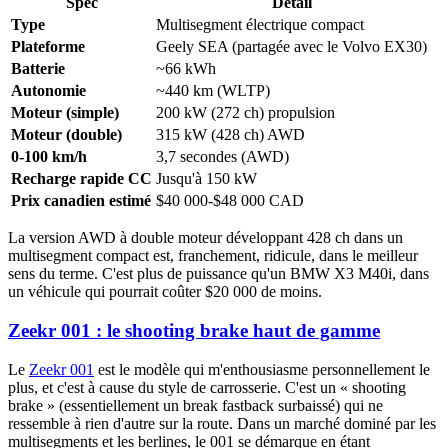
Spec
Détail
Type
Multisegment électrique compact
Plateforme
Geely SEA (partagée avec le Volvo EX30)
Batterie
~66 kWh
Autonomie
~440 km (WLTP)
Moteur (simple)
200 kW (272 ch) propulsion
Moteur (double)
315 kW (428 ch) AWD
0-100 km/h
3,7 secondes (AWD)
Recharge rapide CC
Jusqu'à 150 kW
Prix canadien estimé
$40 000-$48 000 CAD
La version AWD à double moteur développant 428 ch dans un
multisegment compact est, franchement, ridicule, dans le meilleur
sens du terme. C'est plus de puissance qu'un BMW X3 M40i, dans
un véhicule qui pourrait coûter $20 000 de moins.
Zeekr 001 : le shooting brake haut de gamme
Le
Zeekr 001
est le modèle qui m'enthousiasme personnellement le
plus, et c'est à cause du style de carrosserie. C'est un « shooting
brake » (essentiellement un break fastback surbaissé) qui ne
ressemble à rien d'autre sur la route. Dans un marché dominé par les
multisegments et les berlines, le 001 se démarque en étant