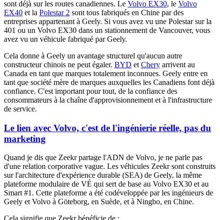
sont déjà sur les routes canadiennes. Le
Volvo EX30
, le
Volvo
EX40
et la
Polestar 2
sont tous fabriqués en Chine par des
entreprises appartenant à Geely. Si vous avez vu une Polestar sur la
401 ou un Volvo EX30 dans un stationnement de Vancouver, vous
avez vu un véhicule fabriqué par Geely.
Cela donne à Geely un avantage structurel qu'aucun autre
constructeur chinois ne peut égaler.
BYD
et
Chery
arrivent au
Canada en tant que marques totalement inconnues. Geely entre en
tant que société mère de marques auxquelles les Canadiens font déjà
confiance. C'est important pour tout, de la confiance des
consommateurs à la chaîne d'approvisionnement et à l'infrastructure
de service.
Le lien avec Volvo, c'est de l'ingénierie réelle, pas du
marketing
Quand je dis que Zeekr partage l'ADN de Volvo, je ne parle pas
d'une relation corporative vague. Les véhicules Zeekr sont construits
sur l'architecture d'expérience durable (SEA) de Geely, la même
plateforme modulaire de VÉ qui sert de base au Volvo EX30 et au
Smart #1. Cette plateforme a été codéveloppée par les ingénieurs de
Geely et Volvo à Göteborg, en Suède, et à Ningbo, en Chine.
Cela signifie que Zeekr bénéficie de :