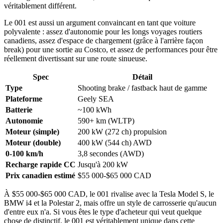
véritablement différent.
Le 001 est aussi un argument convaincant en tant que voiture
polyvalente : assez d'autonomie pour les longs voyages routiers
canadiens, assez d'espace de chargement (grâce à l'arrière façon
break) pour une sortie au Costco, et assez de performances pour être
réellement divertissant sur une route sinueuse.
Spec
Détail
Type
Shooting brake / fastback haut de gamme
Plateforme
Geely SEA
Batterie
~100 kWh
Autonomie
590+ km (WLTP)
Moteur (simple)
200 kW (272 ch) propulsion
Moteur (double)
400 kW (544 ch) AWD
0-100 km/h
3,8 secondes (AWD)
Recharge rapide CC
Jusqu'à 200 kW
Prix canadien estimé
$55 000-$65 000 CAD
À $55 000-$65 000 CAD, le 001 rivalise avec la Tesla Model S, le
BMW i4 et la Polestar 2, mais offre un style de carrosserie qu'aucun
d'entre eux n'a. Si vous êtes le type d'acheteur qui veut quelque
chose de distinctif, le 001 est véritablement unique dans cette