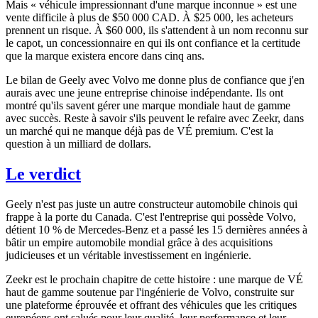
Mais « véhicule impressionnant d'une marque inconnue » est une
vente difficile à plus de $50 000 CAD. À $25 000, les acheteurs
prennent un risque. À $60 000, ils s'attendent à un nom reconnu sur
le capot, un concessionnaire en qui ils ont confiance et la certitude
que la marque existera encore dans cinq ans.
Le bilan de Geely avec Volvo me donne plus de confiance que j'en
aurais avec une jeune entreprise chinoise indépendante. Ils ont
montré qu'ils savent gérer une marque mondiale haut de gamme
avec succès. Reste à savoir s'ils peuvent le refaire avec Zeekr, dans
un marché qui ne manque déjà pas de VÉ premium. C'est la
question à un milliard de dollars.
Le verdict
Geely n'est pas juste un autre constructeur automobile chinois qui
frappe à la porte du Canada. C'est l'entreprise qui possède Volvo,
détient 10 % de Mercedes-Benz et a passé les 15 dernières années à
bâtir un empire automobile mondial grâce à des acquisitions
judicieuses et un véritable investissement en ingénierie.
Zeekr est le prochain chapitre de cette histoire : une marque de VÉ
haut de gamme soutenue par l'ingénierie de Volvo, construite sur
une plateforme éprouvée et offrant des véhicules que les critiques
européens ont salués pour leur qualité, leur performance et leur