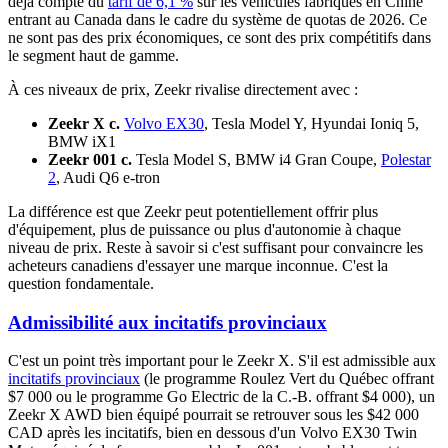
déjà compte du
tarif de 6,1 %
sur les véhicules fabriqués en Chine
entrant au Canada dans le cadre du système de quotas de 2026. Ce
ne sont pas des prix économiques, ce sont des prix compétitifs dans
le segment haut de gamme.
À ces niveaux de prix, Zeekr rivalise directement avec :
Zeekr X c.
Volvo EX30
, Tesla Model Y, Hyundai Ioniq 5,
BMW iX1
Zeekr 001 c.
Tesla Model S, BMW i4 Gran Coupe,
Polestar
2
, Audi Q6 e-tron
La différence est que Zeekr peut potentiellement offrir plus
d'équipement, plus de puissance ou plus d'autonomie à chaque
niveau de prix. Reste à savoir si c'est suffisant pour convaincre les
acheteurs canadiens d'essayer une marque inconnue. C'est la
question fondamentale.
Admissibilité aux incitatifs provinciaux
C'est un point très important pour le Zeekr X. S'il est admissible aux
incitatifs provinciaux
(le programme Roulez Vert du Québec offrant
$7 000 ou le programme Go Electric de la C.-B. offrant $4 000), un
Zeekr X AWD bien équipé pourrait se retrouver sous les $42 000
CAD après les incitatifs, bien en dessous d'un Volvo EX30 Twin