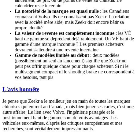
lancement, de prix ou de points de vente au Canada. Le
calendrier reste incertain
La notoriété de la marque est quasi nulle
: les Canadiens
connaissent Volvo. Ils ne connaissent pas Zeekr. La relation
avec la société mère aide, mais Zeekr doit encore bâtir sa
propre identité
La valeur de revente est complètement inconnue
: les VÉ
haut de gamme se déprécient déjà rapidement. Un VÉ haut de
gamme d'une marque inconnue ? Les premiers acheteurs
devraient s'attendre à une revente incertaine
Gamme de modèles limitée au début
: deux modèles
(possiblement un seul au lancement) signifie que Zeekr ne
peut pas offrir quelque chose pour chaque acheteur. Si ni le
multisegment compact ni le shooting brake ne correspondent à
vos besoins, tant pis
L'avis honnête
Je pense que Zeekr a le meilleur jeu en main de toutes les marques
chinoises qui entrent au Canada, mais bien jouer ses cartes, c'est une
autre affaire. Le lien avec Volvo, l'ingénierie partagée et le
positionnement haut de gamme sont de vrais avantages. Les
véhicules eux-mêmes, d'après les critiques européennes et mes
recherches, sont véritablement impressionnants.