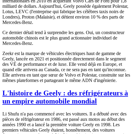
internationales en 2010 en acquérant Volvo Cars de Ford pour 1,8
milliard de dollars. Aujourd'hui, Geely possède également Polestar,
Lotus, LEVC (l'entreprise qui fabrique les célèbres taxis noirs de
Londres), Proton (Malaisie), et détient environ 10 % des parts de
Mercedes-Benz.
Ce dernier détail tend à surprendre les gens. Oui, un constructeur
automobile chinois est le plus grand actionnaire individuel de
Mercedes-Benz.
Zeekr est la marque de véhicules électriques haut de gamme de
Geely, lancée en 2021 et positionnée directement dans le segment
des VÉ de performance et de luxe. Elle vend déjà en Europe, et
quand elle arrivera au Canada, ce ne sera pas en tant qu'inconnue.
Elle arrivera en tant que sœur de Volvo et Polestar, construite sur les
mêmes plateformes et partageant le même ADN d'ingénierie.
L'histoire de Geely : des réfrigérateurs à
un empire automobile mondial
Li Shufu n'a pas commencé avec les voitures. Il a débuté avec des
pièces de réfrigérateur en 1986, est passé aux motos au début des
années 1990 et a lancé la première voiture Geely en 1998. Les
premiers véhicules Geely étaient, honnêtement, des voitures