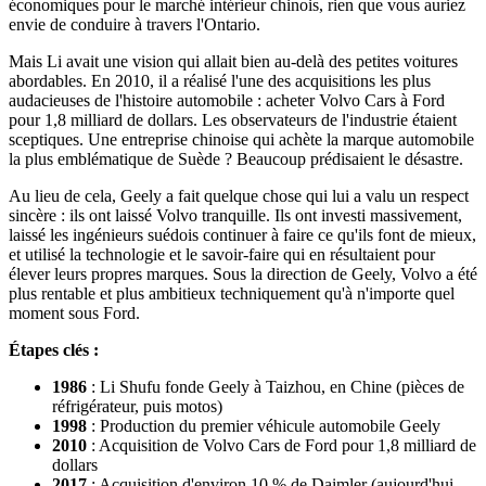
économiques pour le marché intérieur chinois, rien que vous auriez
envie de conduire à travers l'Ontario.
Mais Li avait une vision qui allait bien au-delà des petites voitures
abordables. En 2010, il a réalisé l'une des acquisitions les plus
audacieuses de l'histoire automobile : acheter Volvo Cars à Ford
pour 1,8 milliard de dollars. Les observateurs de l'industrie étaient
sceptiques. Une entreprise chinoise qui achète la marque automobile
la plus emblématique de Suède ? Beaucoup prédisaient le désastre.
Au lieu de cela, Geely a fait quelque chose qui lui a valu un respect
sincère : ils ont laissé Volvo tranquille. Ils ont investi massivement,
laissé les ingénieurs suédois continuer à faire ce qu'ils font de mieux,
et utilisé la technologie et le savoir-faire qui en résultaient pour
élever leurs propres marques. Sous la direction de Geely, Volvo a été
plus rentable et plus ambitieux techniquement qu'à n'importe quel
moment sous Ford.
Étapes clés :
1986
: Li Shufu fonde Geely à Taizhou, en Chine (pièces de
réfrigérateur, puis motos)
1998
: Production du premier véhicule automobile Geely
2010
: Acquisition de Volvo Cars de Ford pour 1,8 milliard de
dollars
2017
: Acquisition d'environ 10 % de Daimler (aujourd'hui