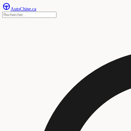
Auto
Chine
.ca