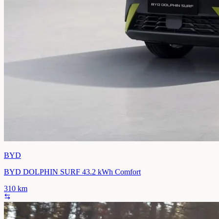
BYD
BYD DOLPHIN SURF 43.2 kWh Comfort
310
km