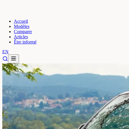
Accueil
Modèles
Comparer
Articles
Être informé
EN