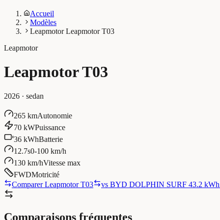
Accueil
Modèles
Leapmotor Leapmotor T03
Leapmotor
Leapmotor T03
2026
·
sedan
265 km
Autonomie
70 kW
Puissance
36 kWh
Batterie
12.7s
0-100 km/h
130 km/h
Vitesse max
FWD
Motricité
Comparer Leapmotor T03
vs
BYD DOLPHIN SURF 43.2 kWh 
Comparaisons fréquentes