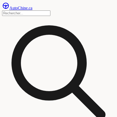
Auto
Chine
.ca