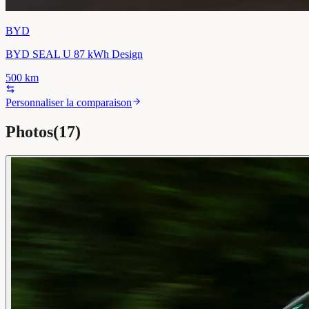
BYD
BYD SEAL U 87 kWh Design
500
km
Personnaliser la comparaison
Photos
(
17
)