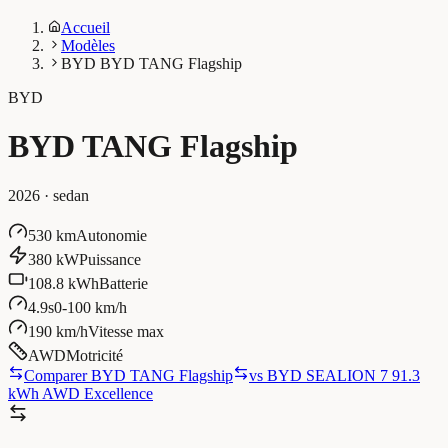
Accueil
Modèles
BYD BYD TANG Flagship
BYD
BYD TANG Flagship
2026
·
sedan
530 km
Autonomie
380 kW
Puissance
108.8 kWh
Batterie
4.9s
0-100 km/h
190 km/h
Vitesse max
AWD
Motricité
Comparer BYD TANG Flagship
vs
BYD SEALION 7 91.3
kWh AWD Excellence