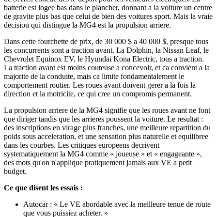
batterie est logee bas dans le plancher, donnant a la voiture un centre
de gravite plus bas que celui de bien des voitures sport. Mais la vraie
decision qui distingue la MG4 est la propulsion arriere.
Dans cette fourchette de prix, de 30 000 $ a 40 000 $, presque tous
les concurrents sont a traction avant. La Dolphin, la Nissan Leaf, le
Chevrolet Equinox EV, le Hyundai Kona Electric, tous a traction.
La traction avant est moins couteuse a concevoir, et ca convient a la
majorite de la conduite, mais ca limite fondamentalement le
comportement routier. Les roues avant doivent gerer a la fois la
direction et la motricite, ce qui cree un compromis permanent.
La propulsion arriere de la MG4 signifie que les roues avant ne font
que diriger tandis que les arrieres poussent la voiture. Le resultat :
des inscriptions en virage plus franches, une meilleure repartition du
poids sous acceleration, et une sensation plus naturelle et equilibree
dans les courbes. Les critiques europeens decrivent
systematiquement la MG4 comme « joueuse » et « engageante »,
des mots qu'on n'applique pratiquement jamais aux VE a petit
budget.
Ce que disent les essais :
Autocar : « Le VE abordable avec la meilleure tenue de route
que vous puissiez acheter. »