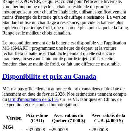
Range et XPOWER, ce qui est crucial pour l'efficacite hivernale.
Une thermopompe recycle la chaleur residuelle du groupe
motopropulseur pour chauffer l'habitacle, utilisant significativement
moins d'energie de batterie qu'un chauffage a resistance. La version
Standard utilise un chauffage a resistance, qui vide la batterie plus
rapidement par temps froid, une raison de plus pour laquelle la Long
Range est le meilleur choix canadien.
Le preconditionnement de la batterie est disponible via l'application
MG iSMART : programmez une heure de depart, et la voiture
rechauffera la batterie et l'habitacle pendant qu'elle est encore
branchee, preservant l'autonomie pour le trajet. Utilisez cette
fonction chaque matin de froid, ca fait une difference mesurable.
Disponibilite et prix au Canada
MG n'a pas officiellement annonce de prix canadiens ni de date de
lancement en date de fevrier 2026. Nos estimations tiennent compte
du
tarif d'importation de 6,1 %
sur les VE fabriques en Chine, de
l'expedition et des couts d'homologation :
Prix estime
Avec rabais du
Avec rabais de la
Version
(CAD)
Quebec (7 000 $)
C.-B. (4 000 $)
MG4
~32 000 $
~25 000 $
~28 000 $