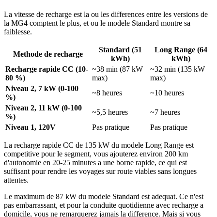
La vitesse de recharge est la ou les differences entre les versions de
la MG4 comptent le plus, et ou le modele Standard montre sa
faiblesse.
Standard (51
Long Range (64
Methode de recharge
kWh)
kWh)
Recharge rapide CC (10-
~38 min (87 kW
~32 min (135 kW
80 %)
max)
max)
Niveau 2, 7 kW (0-100
~8 heures
~10 heures
%)
Niveau 2, 11 kW (0-100
~5,5 heures
~7 heures
%)
Niveau 1, 120V
Pas pratique
Pas pratique
La recharge rapide CC de 135 kW du modele Long Range est
competitive pour le segment, vous ajouterez environ 200 km
d'autonomie en 20-25 minutes a une borne rapide, ce qui est
suffisant pour rendre les voyages sur route viables sans longues
attentes.
Le maximum de 87 kW du modele Standard est adequat. Ce n'est
pas embarrassant, et pour la conduite quotidienne avec recharge a
domicile, vous ne remarquerez jamais la difference. Mais si vous