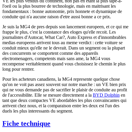
VE les plus vendus du continent, non pas en etant la plus tape-a-
l'oeil ou la plus bourree de technologie, mais en maitrisant les
fondamentaux : bonne autonomie, prix honnete et dynamique de
conduite qui n'a aucune raison d'etre aussi bonne a ce prix.
Je suis la MG4 de pres depuis son lancement europeen, et ce qui me
frappe le plus, c'est la constance des eloges qu'elle recoit. Les
journalistes d'Autocar, What Car?, Auto Express et d'innombrables
medias europeens arrivent tous au meme verdict : cette voiture se
conduit mieux qu'elle ne le devrait. Dans un segment ou la plupart
des concurrents se comportent comme des appareils
electromenagers, competents mais sans ame, la MG4 vous
recompense veritablement quand vous choisissez le chemin le plus
long pour rentrer.
Pour les acheteurs canadiens, la MG4 represente quelque chose
qu'on ne voit pas assez souvent sur notre marche : un VE bien prix
qui ne vous demande pas de sacrifier le plaisir de conduite au profit
de l'accessibilite. Elle se mesure directement a la
BYD Dolphin
en
tant que deux compactes VE abordables les plus convaincantes qui
arrivent chez nous, et la comparaison entre les deux est l'un des
duels les plus interessants du segment.
Fiche technique