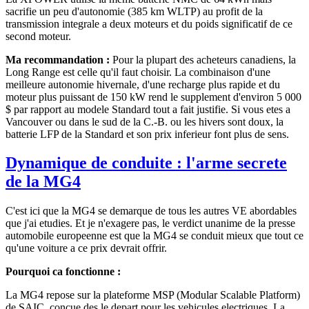
sacrifie un peu d'autonomie (385 km WLTP) au profit de la
transmission integrale a deux moteurs et du poids significatif de ce
second moteur.
Ma recommandation :
Pour la plupart des acheteurs canadiens, la
Long Range est celle qu'il faut choisir. La combinaison d'une
meilleure autonomie hivernale, d'une recharge plus rapide et du
moteur plus puissant de 150 kW rend le supplement d'environ 5 000
$ par rapport au modele Standard tout a fait justifie. Si vous etes a
Vancouver ou dans le sud de la C.-B. ou les hivers sont doux, la
batterie LFP de la Standard et son prix inferieur font plus de sens.
Dynamique de conduite : l'arme secrete
de la MG4
C'est ici que la MG4 se demarque de tous les autres VE abordables
que j'ai etudies. Et je n'exagere pas, le verdict unanime de la presse
automobile europeenne est que la MG4 se conduit mieux que tout ce
qu'une voiture a ce prix devrait offrir.
Pourquoi ca fonctionne :
La MG4 repose sur la plateforme MSP (Modular Scalable Platform)
de SAIC, concue des le depart pour les vehicules electriques. La