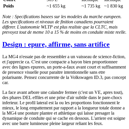
Poids
~1 655 kg
~1 735 kg
~1 830 kg
Note : Specifications basees sur les modeles du marche europeen.
Les specifications et niveaux de finition canadiens pourraient
differer. L'autonomie WLTP est plus realiste que la CLTC, mais
prevoyez tout de meme 10 a 15 % de moins en conduite mixte reelle.
Design : epure, affirme, sans artifice
La MG4 n'essaie pas de ressembler a un vaisseau de science-fiction,
et j'apprecie ca. C'est une compacte a hayon bien proportionnee
avec des lignes epurees, un porte-a-faux avant court et suffisamment
de presence visuelle pour paraitre intentionnelle sans etre
polarisante. Pensez concurrente de la Volkswagen ID.3, pas concept
car.
La face avant arbore une calandre fermee (c'est un VE, apres tout),
des phares DEL effiles et une prise d'air subtile dans le pare-chocs
inferieur. Le profil lateral est la ou les proportions fonctionnent le
mieux, le long empattement par rapport a la longueur totale donne a
la MG4 une posture plantee et athletique qui laisse presager la
dynamique de conduite qui se cache en dessous. L'arriere est soigne
avec une barre lumineuse pleine largeur reliant les feux.