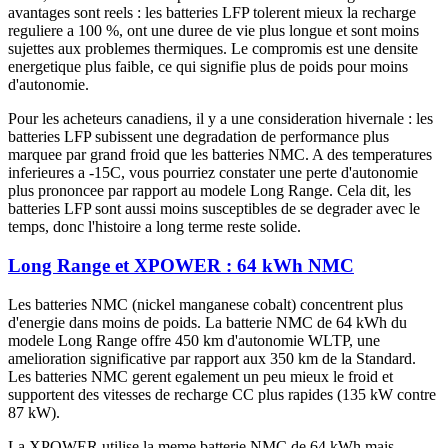
avantages sont reels : les batteries LFP tolerent mieux la recharge
reguliere a 100 %, ont une duree de vie plus longue et sont moins
sujettes aux problemes thermiques. Le compromis est une densite
energetique plus faible, ce qui signifie plus de poids pour moins
d'autonomie.
Pour les acheteurs canadiens, il y a une consideration hivernale : les
batteries LFP subissent une degradation de performance plus
marquee par grand froid que les batteries NMC. A des temperatures
inferieures a -15C, vous pourriez constater une perte d'autonomie
plus prononcee par rapport au modele Long Range. Cela dit, les
batteries LFP sont aussi moins susceptibles de se degrader avec le
temps, donc l'histoire a long terme reste solide.
Long Range et XPOWER : 64 kWh NMC
Les batteries NMC (nickel manganese cobalt) concentrent plus
d'energie dans moins de poids. La batterie NMC de 64 kWh du
modele Long Range offre 450 km d'autonomie WLTP, une
amelioration significative par rapport aux 350 km de la Standard.
Les batteries NMC gerent egalement un peu mieux le froid et
supportent des vitesses de recharge CC plus rapides (135 kW contre
87 kW).
La XPOWER utilise la meme batterie NMC de 64 kWh mais