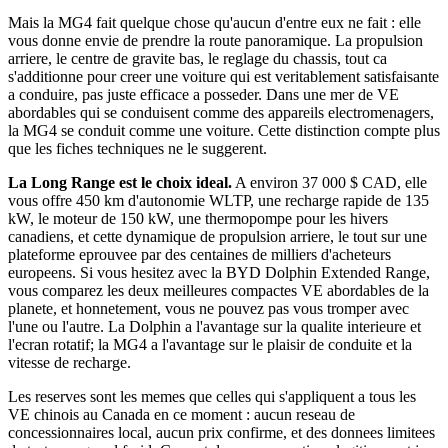
Mais la MG4 fait quelque chose qu'aucun d'entre eux ne fait : elle
vous donne envie de prendre la route panoramique. La propulsion
arriere, le centre de gravite bas, le reglage du chassis, tout ca
s'additionne pour creer une voiture qui est veritablement satisfaisante
a conduire, pas juste efficace a posseder. Dans une mer de VE
abordables qui se conduisent comme des appareils electromenagers,
la MG4 se conduit comme une voiture. Cette distinction compte plus
que les fiches techniques ne le suggerent.
La Long Range est le choix ideal.
A environ 37 000 $ CAD, elle
vous offre 450 km d'autonomie WLTP, une recharge rapide de 135
kW, le moteur de 150 kW, une thermopompe pour les hivers
canadiens, et cette dynamique de propulsion arriere, le tout sur une
plateforme eprouvee par des centaines de milliers d'acheteurs
europeens. Si vous hesitez avec la BYD Dolphin Extended Range,
vous comparez les deux meilleures compactes VE abordables de la
planete, et honnetement, vous ne pouvez pas vous tromper avec
l'une ou l'autre. La Dolphin a l'avantage sur la qualite interieure et
l'ecran rotatif; la MG4 a l'avantage sur le plaisir de conduite et la
vitesse de recharge.
Les reserves sont les memes que celles qui s'appliquent a tous les
VE chinois au Canada en ce moment : aucun reseau de
concessionnaires local, aucun prix confirme, et des donnees limitees