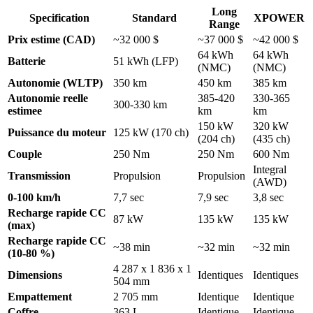
Long
Specification
Standard
XPOWER
Range
Prix estime (CAD)
~32 000 $
~37 000 $
~42 000 $
64 kWh
64 kWh
Batterie
51 kWh (LFP)
(NMC)
(NMC)
Autonomie (WLTP)
350 km
450 km
385 km
Autonomie reelle
385-420
330-365
300-330 km
estimee
km
km
150 kW
320 kW
Puissance du moteur
125 kW (170 ch)
(204 ch)
(435 ch)
Couple
250 Nm
250 Nm
600 Nm
Integral
Transmission
Propulsion
Propulsion
(AWD)
0-100 km/h
7,7 sec
7,9 sec
3,8 sec
Recharge rapide CC
87 kW
135 kW
135 kW
(max)
Recharge rapide CC
~38 min
~32 min
~32 min
(10-80 %)
4 287 x 1 836 x 1
Dimensions
Identiques
Identiques
504 mm
Empattement
2 705 mm
Identique
Identique
Coffre
363 L
Identique
Identique