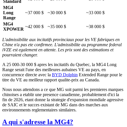
Standard
MG4
Long
~37 000 $
~30 000 $
~33 000 $
Range
MG4
~42 000 $
~35 000 $
~38 000 $
XPOWER
L'admissibilite aux incitatifs provinciaux pour les VE fabriques en
Chine n'a pas ete confirmee. L'admissibilite au programme federal
iVZE est egalement en attente. Les prix sont des estimations et
pourraient changer.
A 25 000-30 000 $ apres les incitatifs du Quebec, la MG4 Long
Range serait l'une des meilleures aubaines VE au pays, en
concurrence directe avec la
BYD Dolphin
Extended Range pour le
titre du VE au meilleur rapport qualite-prix au Canada.
Nous nous attendons a ce que MG soit parmi les premieres marques
chinoises a etablir une presence canadienne, probablement d'ici la
fin de 2026, etant donne la strategie d'expansion mondiale agressive
de SAIC et le succes existant de MG dans des marches aux
environnements reglementaires similaires.
A qui s'adresse la MG4?