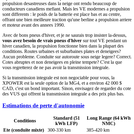
propulsion desastreuses dans la neige ont rendu beaucoup de
conducteurs canadiens mefiant. Mais les VE modernes a propulsion
sont differents : le poids de la batterie est place bas et au centre,
offrant une bien meilleure traction qu'une berline a propulsion arriere
et moteur avant des annees 1990.
Avec de bons pneus d'hiver, et je ne saurais trop insister la-dessus,
vous avez besoin de vrais pneus d'hiver
sur tout VE pendant un
hiver canadien, la propulsion fonctionne bien dans la plupart des
conditions. Routes urbaines et suburbaines plates et deneigees?
Aucun probleme. Conduite sur autoroute sous neige legere? Correct.
Cotes abruptes et non deneigees en pleine tempete? C'est la que
vous regretterez de ne pas avoir la transmission integrale.
Si la transmission integrale est non negociable pour vous, la
XPOWER est la seule option de la MG4, et a environ 42 000 $
CAD, c'est un bond important. Sinon, envisagez de regarder du cote
des VUS qui offrent la transmission integrale a des prix plus bas.
Estimations de perte d'autonomie
Standard (51
Long Range (64 kWh
Conditions
kWh LFP)
NMC)
Ete (conduite mixte)
300-330 km
385-420 km