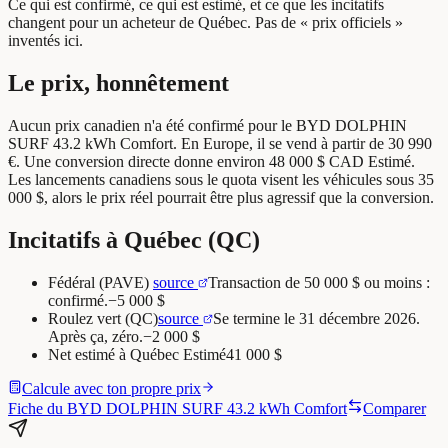
Ce qui est confirmé, ce qui est estimé, et ce que les incitatifs
changent pour un acheteur de Québec. Pas de « prix officiels »
inventés ici.
Le prix, honnêtement
Aucun prix canadien n'a été confirmé pour le BYD DOLPHIN
SURF 43.2 kWh Comfort.
En Europe, il se vend à partir de 30 990
€. Une conversion directe donne environ 48 000 $ CAD
Estimé
.
Les lancements canadiens sous le quota visent les véhicules sous 35
000 $, alors le prix réel pourrait être plus agressif que la conversion.
Incitatifs à Québec (QC)
Fédéral (PAVE)
source
Transaction de 50 000 $ ou moins :
confirmé.
−
5 000 $
Roulez vert (QC)
source
Se termine le 31 décembre 2026.
Après ça, zéro.
−
2 000 $
Net estimé à
Québec
Estimé
41 000 $
Calcule avec ton propre prix
Fiche du BYD DOLPHIN SURF 43.2 kWh Comfort
Comparer