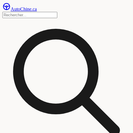
Auto
Chine
.ca