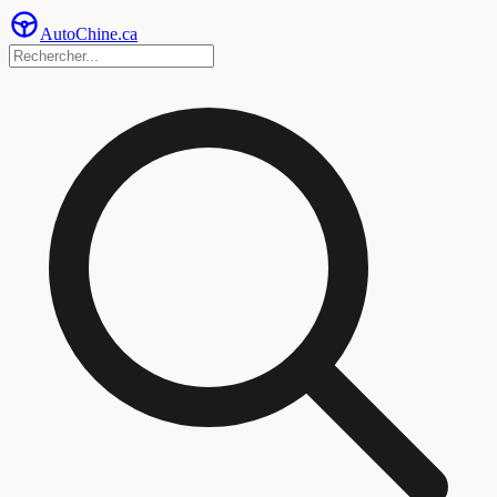
Auto
Chine
.ca