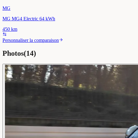
MG
MG MG4 Electric 64 kWh
450
km
Personnaliser la comparaison
Photos
(
14
)