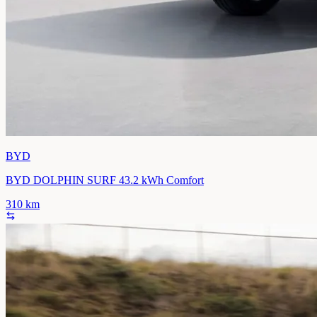
BYD
BYD DOLPHIN SURF 43.2 kWh Comfort
310
km