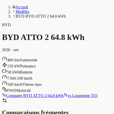
Accueil
Modèles
BYD BYD ATTO 2 64.8 kWh
BYD
BYD ATTO 2 64.8 kWh
2026
·
suv
460 km
Autonomie
150 kW
Puissance
58 kWh
Batterie
7.9s
0-100 km/h
160 km/h
Vitesse max
FWD
Motricité
Comparer BYD ATTO 2 64.8 kWh
vs
Leapmotor T03
Comparaisons fréquentes