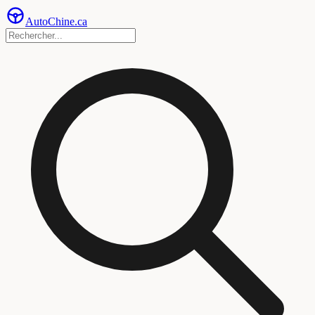
Auto
Chine
.ca