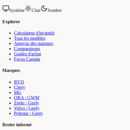
Système
Clair
Sombre
Explorer
Calculateur d'incitatifs
Tous les modèles
Aperçus des marques
Comparaisons
Guides d'achat
Focus Canada
Marques
BYD
Chery
MG
ORA / GWM
Zeekr / Geely
Volvo / Geely
Polestar / Geely
Rester informé