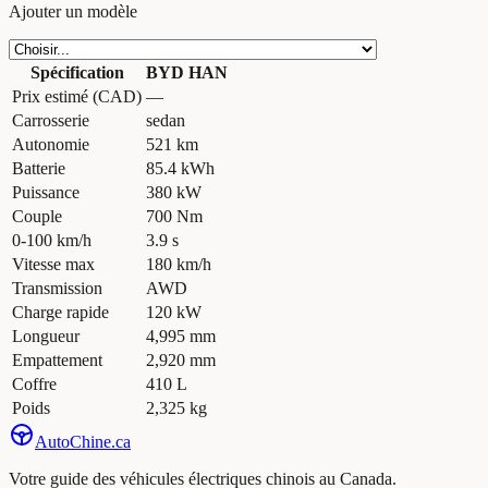
Ajouter un modèle
Spécification
BYD HAN
Prix estimé (CAD)
—
Carrosserie
sedan
Autonomie
521 km
Batterie
85.4 kWh
Puissance
380 kW
Couple
700 Nm
0-100 km/h
3.9 s
Vitesse max
180 km/h
Transmission
AWD
Charge rapide
120 kW
Longueur
4,995 mm
Empattement
2,920 mm
Coffre
410 L
Poids
2,325 kg
Auto
Chine
.ca
Votre guide des véhicules électriques chinois au Canada.