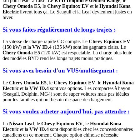
km pour rester à l'aise. Le
BYD Dolphin Extended Range
, le
Chery Omoda E5
, le
Chevy Equinox EV
et le
Hyundai Kona
Electric
livrent tous ça. Le Seagull et la Leaf deviennent justes en
hiver.
Si vous faites régulièrement de longs trajets :
La vitesse de charge rapide CC compte. Le
Chevy Equinox EV
(150 kW) et la
VW ID.4
(135 kW) sont les gagnants clairs. Le
Chery Omoda E5
(120 kW) est respectable. La charge plus lente
des modèles BYD rend les longs trajets moins pratiques.
Si vous avez besoin d'un VUS/multisegment :
Le
Chery Omoda E5
, le
Chevy Equinox EV
, le
Hyundai Kona
Electric
et la
VW ID.4
sont vos options. Les compactes à hayon
(Seagull, Dolphin, MG4) sont de super voitures mais pas idéales
pour les familles qui ont besoin d'espace de chargement.
Si vous voulez acheter aujourd'hui, pas attendre :
La
Nissan Leaf
, le
Chevy Equinox EV
, le
Hyundai Kona
Electric
et la
VW ID.4
sont disponibles chez les concessionnaires
canadiens en ce moment. Chaque option chinoise nécessite