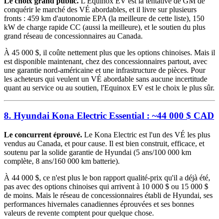
Le choix grand public.
L'Equinox EV est la tentative de GM de
conquérir le marché des VÉ abordables, et il livre sur plusieurs
fronts : 459 km d'autonomie EPA (la meilleure de cette liste), 150
kW de charge rapide CC (aussi la meilleure), et le soutien du plus
grand réseau de concessionnaires au Canada.
À 45 000 $, il coûte nettement plus que les options chinoises. Mais il
est disponible maintenant, chez des concessionnaires partout, avec
une garantie nord-américaine et une infrastructure de pièces. Pour
les acheteurs qui veulent un VÉ abordable sans aucune incertitude
quant au service ou au soutien, l'Equinox EV est le choix le plus sûr.
8. Hyundai Kona Electric Essential : ~44 000 $ CAD
Le concurrent éprouvé.
Le Kona Electric est l'un des VÉ les plus
vendus au Canada, et pour cause. Il est bien construit, efficace, et
soutenu par la solide garantie de Hyundai (5 ans/100 000 km
complète, 8 ans/160 000 km batterie).
À 44 000 $, ce n'est plus le bon rapport qualité-prix qu'il a déjà été,
pas avec des options chinoises qui arrivent à 10 000 $ ou 15 000 $
de moins. Mais le réseau de concessionnaires établi de Hyundai, ses
performances hivernales canadiennes éprouvées et ses bonnes
valeurs de revente comptent pour quelque chose.