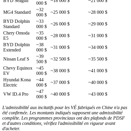
BYD Seagull
~18 000 $
~21 000 $
000 $
~32
MG4 Standard
~25 000 $
~28 000 $
000 $
BYD Dolphin
~33
~26 000 $
~29 000 $
Standard
000 $
Chery Omoda
~35
~28 000 $
~31 000 $
E5
000 $
BYD Dolphin
~38
~31 000 $
~34 000 $
Extended
000 $
~39
Nissan Leaf S
~32 500 $
~35 500 $
500 $
Chevy Equinox
~45
~38 000 $
~41 000 $
EV
000 $
Hyundai Kona
~44
~37 000 $
~40 000 $
Electric
000 $
~47
VW ID.4 Pro
~40 000 $
~43 000 $
000 $
L'admissibilité aux incitatifs pour les VÉ fabriqués en Chine n'a pas
été confirmée. Les montants indiqués supposent une admissibilité
complète. Les programmes provinciaux ont des plafonds de PDSF
et d'autres conditions, vérifiez l'admissibilité en vigueur avant
d'acheter.