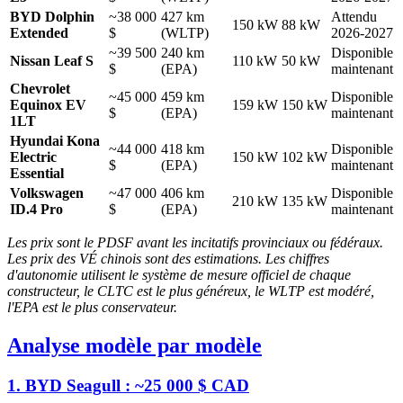
BYD Dolphin
~38 000
427 km
Attendu
150 kW
88 kW
Extended
$
(WLTP)
2026-2027
~39 500
240 km
Disponible
Nissan Leaf S
110 kW
50 kW
$
(EPA)
maintenant
Chevrolet
~45 000
459 km
Disponible
Equinox EV
159 kW
150 kW
$
(EPA)
maintenant
1LT
Hyundai Kona
~44 000
418 km
Disponible
Electric
150 kW
102 kW
$
(EPA)
maintenant
Essential
Volkswagen
~47 000
406 km
Disponible
210 kW
135 kW
ID.4 Pro
$
(EPA)
maintenant
Les prix sont le PDSF avant les incitatifs provinciaux ou fédéraux.
Les prix des VÉ chinois sont des estimations. Les chiffres
d'autonomie utilisent le système de mesure officiel de chaque
constructeur, le CLTC est le plus généreux, le WLTP est modéré,
l'EPA est le plus conservateur.
Analyse modèle par modèle
1. BYD Seagull : ~25 000 $ CAD