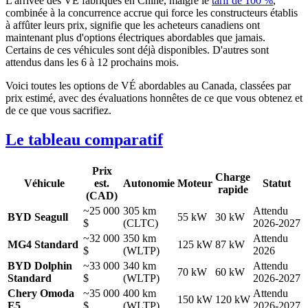
L'arrivée des VÉ fabriqués en Chine, malgré le
tarif de 100 %
,
combinée à la concurrence accrue qui force les constructeurs établis
à affûter leurs prix, signifie que les acheteurs canadiens ont
maintenant plus d'options électriques abordables que jamais.
Certains de ces véhicules sont déjà disponibles. D'autres sont
attendus dans les 6 à 12 prochains mois.
Voici toutes les options de VÉ abordables au Canada, classées par
prix estimé, avec des évaluations honnêtes de ce que vous obtenez et
de ce que vous sacrifiez.
Le tableau comparatif
Prix
Charge
Véhicule
est.
Autonomie
Moteur
Statut
rapide
(CAD)
~25 000
305 km
Attendu
BYD Seagull
55 kW
30 kW
$
(CLTC)
2026-2027
~32 000
350 km
Attendu
MG4 Standard
125 kW
87 kW
$
(WLTP)
2026
BYD Dolphin
~33 000
340 km
Attendu
70 kW
60 kW
Standard
$
(WLTP)
2026-2027
Chery Omoda
~35 000
400 km
Attendu
150 kW
120 kW
E5
$
(WLTP)
2026-2027